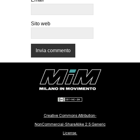
CULTURE
ARTE
Sito web
CINEMA
MANIFESTI
MUSICA
RECENSIONI
INTERNAZIONALE
AFRICA
AMERICHE
ESTREMO ORIENTE
EUROPA
Creative Commons Attribution-
NonCommercial-ShareAlike 2.5 Generic
MEDIO ORIENTE
License.
MONDO