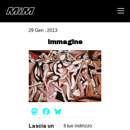
29 Gen , 2013
HOME
immagine
ABOUT
AREA
DEGENERAZIONE
GAZA FREESTYLE
CSOA LAMBRETTA
MSM
Mastodon
Facebook
Bluesky
STUDENTI TSUNAMI
ZAM
Lascia un
Il tuo indirizzo