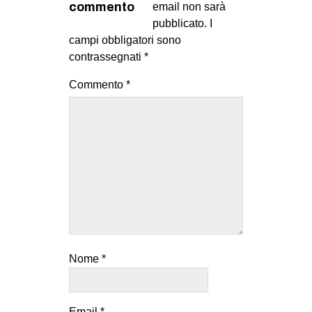
commento
email non sarà
MILANO
pubblicato.
I
MOBILITAZIONI
campi obbligatori sono
SPAZI
contrassegnati
*
SPORT POPOLARE
Commento
*
MOVIMENTI
AMBIENTE
ANTIFASCISMO
DIRITTO ALL’ABITARE
GENERI
MIGRAZIONI
PRECARIATO
Nome
*
REPRESSIONE
STUDENTI
Email
*