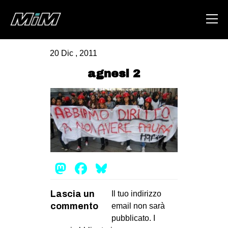
20 Dic , 2011
HOME
agnesi 2
ABOUT
AREA
DEGENERAZIONE
GAZA FREESTYLE
CSOA LAMBRETTA
Mastodon
Facebook
Bluesky
MSM
Lascia un
Il tuo indirizzo
STUDENTI TSUNAMI
commento
email non sarà
ZAM
pubblicato.
I