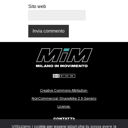
CULTURE
Sito web
ARTE
CINEMA
MANIFESTI
MUSICA
RECENSIONI
INTERNAZIONALE
AFRICA
AMERICHE
Creative Commons Attribution-
ESTREMO ORIENTE
NonCommercial-ShareAlike 2.5 Generic
EUROPA
License.
MEDIO ORIENTE
CONTATTI:
MONDO
Utilizziamo i cookie per essere sicuri che tu possa avere la
milanoinmovimento@gmail.com