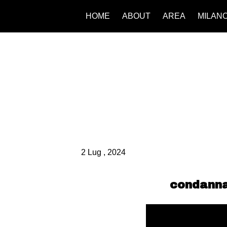
HOME
ABOUT
AREA
MILAN
2 Lug , 2024
condanna