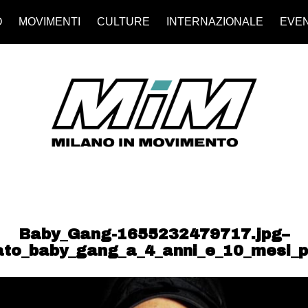
O
MOVIMENTI
CULTURE
INTERNAZIONALE
EVEN
Baby_Gang-1655232479717.jpg–
to_baby_gang_a_4_anni_e_10_mesi_p