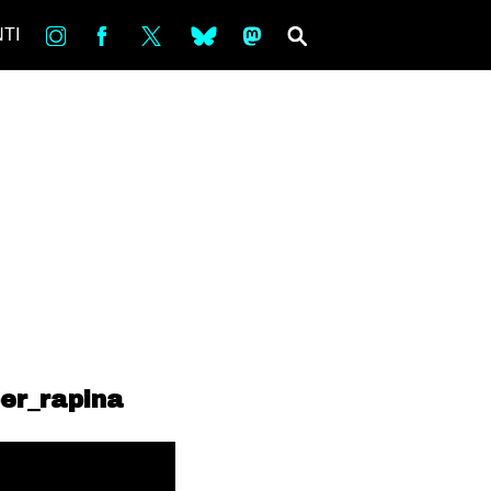
in
Fb
tw
bsky
ms
SEARCH
TI
er_rapina