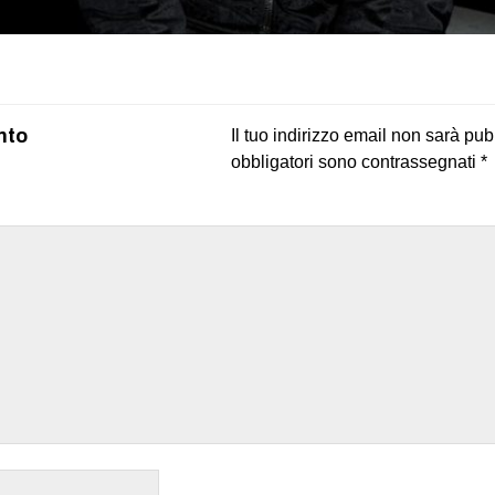
on
book
uesky
nto
Il tuo indirizzo email non sarà pub
obbligatori sono contrassegnati
*