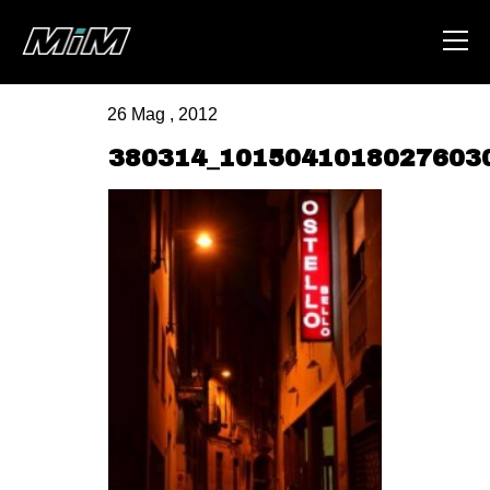
26 Mag , 2012
HOME
380314_1015041018027603
ABOUT
AREA
DEGENERAZIONE
GAZA FREESTYLE
CSOA LAMBRETTA
MSM
STUDENTI TSUNAMI
ZAM