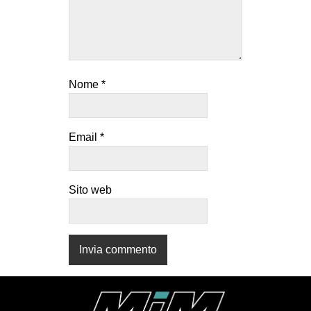
CULTURE
ARTE
CINEMA
Nome
*
MANIFESTI
MUSICA
RECENSIONI
Email
*
INTERNAZIONALE
AFRICA
Sito web
AMERICHE
ESTREMO ORIENTE
EUROPA
MEDIO ORIENTE
MONDO