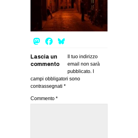
MILANO
MOBILITAZIONI
SPAZI
SPORT POPOLARE
Mastodon
Facebook
Bluesky
MOVIMENTI
Lascia un
Il tuo indirizzo
AMBIENTE
commento
email non sarà
ANTIFASCISMO
pubblicato.
I
campi obbligatori sono
DIRITTO ALL’ABITARE
contrassegnati
*
GENERI
Commento
*
MIGRAZIONI
PRECARIATO
REPRESSIONE
STUDENTI