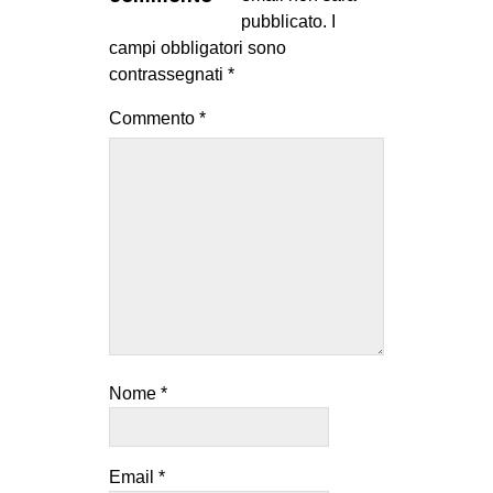
MILANO
pubblicato.
I
campi obbligatori sono
MOBILITAZIONI
contrassegnati
*
SPAZI
Commento
*
SPORT POPOLARE
MOVIMENTI
AMBIENTE
ANTIFASCISMO
DIRITTO ALL’ABITARE
GENERI
MIGRAZIONI
Nome
*
PRECARIATO
REPRESSIONE
STUDENTI
Email
*