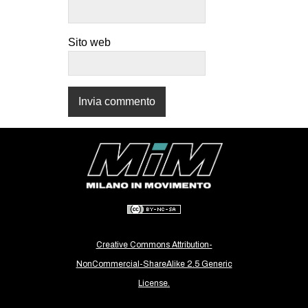
CULTURE
ARTE
Sito web
CINEMA
MANIFESTI
MUSICA
RECENSIONI
INTERNAZIONALE
AFRICA
AMERICHE
ESTREMO ORIENTE
Creative Commons Attribution-
EUROPA
NonCommercial-ShareAlike 2.5 Generic
MEDIO ORIENTE
License.
MONDO