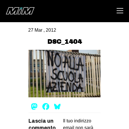
27 Mar , 2012
HOME
DSC_1404
ABOUT
AREA
DEGENERAZIONE
GAZA FREESTYLE
CSOA LAMBRETTA
MSM
Mastodon
Facebook
Bluesky
STUDENTI TSUNAMI
Lascia un
ZAM
Il tuo indirizzo
commento
email non sarà