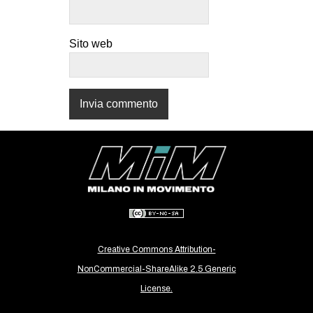
CULTURE
ARTE
Sito web
CINEMA
MANIFESTI
MUSICA
RECENSIONI
INTERNAZIONALE
AFRICA
AMERICHE
ESTREMO ORIENTE
Creative Commons Attribution-
EUROPA
NonCommercial-ShareAlike 2.5 Generic
MEDIO ORIENTE
License.
MONDO