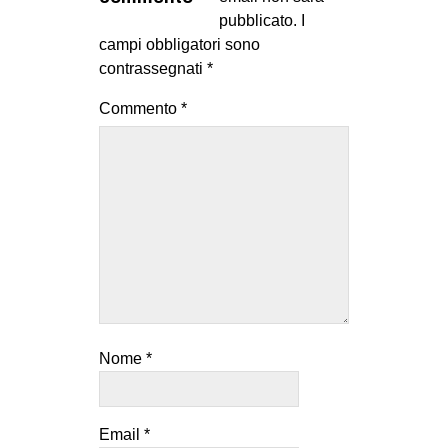
MILANO
pubblicato.
I
campi obbligatori sono
MOBILITAZIONI
contrassegnati
*
SPAZI
Commento
*
SPORT POPOLARE
MOVIMENTI
AMBIENTE
ANTIFASCISMO
DIRITTO ALL’ABITARE
GENERI
MIGRAZIONI
Nome
*
PRECARIATO
REPRESSIONE
STUDENTI
Email
*