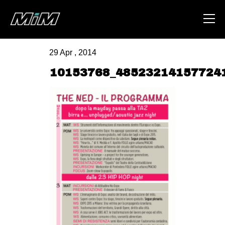
29 Apr , 2014
HOME
10153768_48523214157724
ABOUT
AREA
DEGENERAZIONE
GAZA FREESTYLE
CSOA LAMBRETTA
MSM
STUDENTI TSUNAMI
ZAM