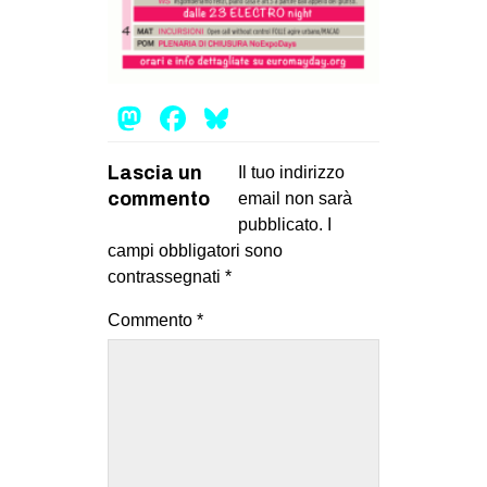
MILANO
MOBILITAZIONI
SPAZI
Mastodon
Facebook
Bluesky
SPORT POPOLARE
MOVIMENTI
Lascia un
Il tuo indirizzo
commento
email non sarà
AMBIENTE
pubblicato.
I
ANTIFASCISMO
campi obbligatori sono
contrassegnati
*
DIRITTO ALL’ABITARE
GENERI
Commento
*
MIGRAZIONI
PRECARIATO
REPRESSIONE
STUDENTI