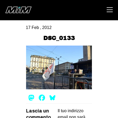
17 Feb , 2012
HOME
DSC_0133
ABOUT
AREA
DEGENERAZIONE
GAZA FREESTYLE
CSOA LAMBRETTA
MSM
Mastodon
Facebook
Bluesky
STUDENTI TSUNAMI
ZAM
Lascia un
Il tuo indirizzo
commento
email non sarà