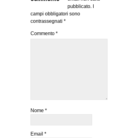
MILANO
pubblicato.
I
campi obbligatori sono
MOBILITAZIONI
contrassegnati
*
SPAZI
Commento
*
SPORT POPOLARE
MOVIMENTI
AMBIENTE
ANTIFASCISMO
DIRITTO ALL’ABITARE
GENERI
MIGRAZIONI
Nome
*
PRECARIATO
REPRESSIONE
STUDENTI
Email
*