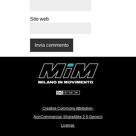
CULTURE
ARTE
Sito web
CINEMA
MANIFESTI
MUSICA
RECENSIONI
INTERNAZIONALE
AFRICA
AMERICHE
ESTREMO ORIENTE
Creative Commons Attribution-
EUROPA
NonCommercial-ShareAlike 2.5 Generic
MEDIO ORIENTE
License.
MONDO