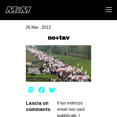
26 Mar , 2012
HOME
no+tav
ABOUT
AREA
DEGENERAZIONE
GAZA FREESTYLE
CSOA LAMBRETTA
Mastodon
Facebook
Bluesky
MSM
STUDENTI TSUNAMI
Lascia un
Il tuo indirizzo
commento
email non sarà
ZAM
pubblicato.
I