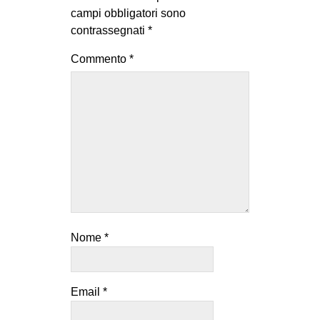
MILANO
campi obbligatori sono
contrassegnati
*
MOBILITAZIONI
SPAZI
Commento
*
SPORT POPOLARE
MOVIMENTI
AMBIENTE
ANTIFASCISMO
DIRITTO ALL’ABITARE
GENERI
MIGRAZIONI
Nome
*
PRECARIATO
REPRESSIONE
Email
*
STUDENTI