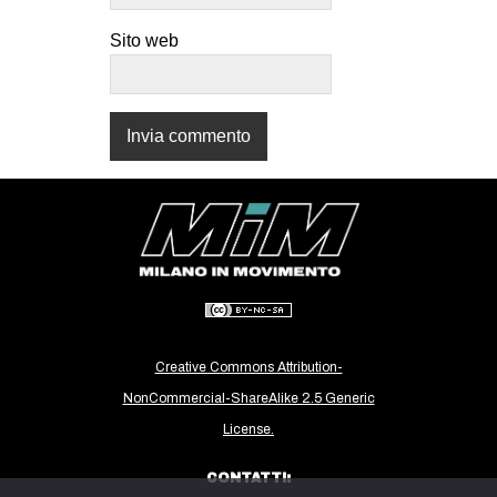
CULTURE
Sito web
ARTE
CINEMA
MANIFESTI
MUSICA
RECENSIONI
INTERNAZIONALE
AFRICA
AMERICHE
Creative Commons Attribution-
ESTREMO ORIENTE
NonCommercial-ShareAlike 2.5 Generic
EUROPA
License.
MEDIO ORIENTE
CONTATTI:
MONDO