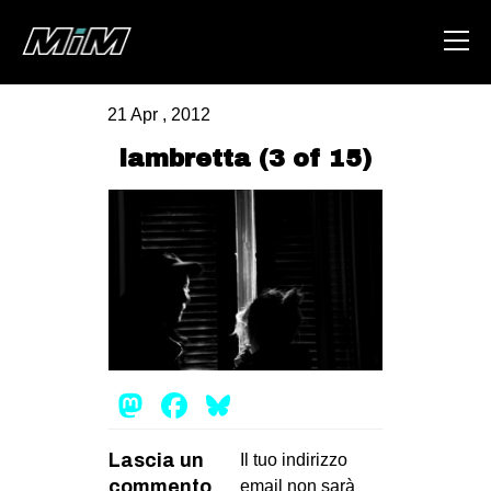
21 Apr , 2012
HOME
lambretta (3 of 15)
ABOUT
AREA
DEGENERAZIONE
GAZA FREESTYLE
CSOA LAMBRETTA
MSM
Mastodon
Facebook
Bluesky
STUDENTI TSUNAMI
Lascia un
ZAM
Il tuo indirizzo
commento
email non sarà