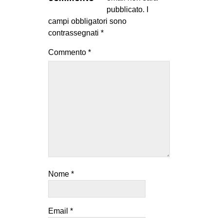
MILANO
pubblicato.
I
campi obbligatori sono
MOBILITAZIONI
contrassegnati
*
SPAZI
Commento
*
SPORT POPOLARE
MOVIMENTI
AMBIENTE
ANTIFASCISMO
DIRITTO ALL’ABITARE
GENERI
MIGRAZIONI
Nome
*
PRECARIATO
REPRESSIONE
STUDENTI
Email
*