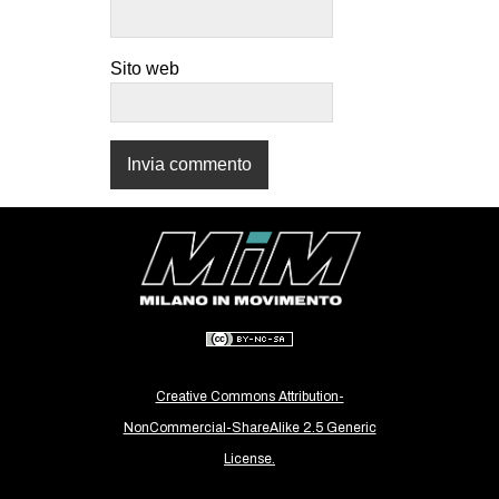
CULTURE
ARTE
Sito web
CINEMA
MANIFESTI
MUSICA
RECENSIONI
INTERNAZIONALE
AFRICA
AMERICHE
ESTREMO ORIENTE
Creative Commons Attribution-
EUROPA
NonCommercial-ShareAlike 2.5 Generic
MEDIO ORIENTE
License.
MONDO