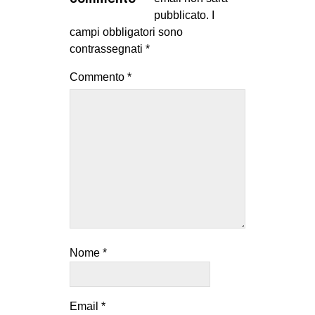
MILANO
pubblicato.
I
campi obbligatori sono
MOBILITAZIONI
contrassegnati
*
SPAZI
Commento
*
SPORT POPOLARE
MOVIMENTI
AMBIENTE
ANTIFASCISMO
DIRITTO ALL’ABITARE
GENERI
MIGRAZIONI
PRECARIATO
Nome
*
REPRESSIONE
STUDENTI
Email
*