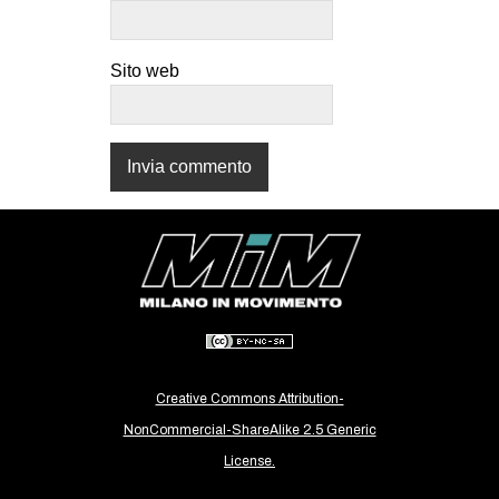
CULTURE
ARTE
Sito web
CINEMA
MANIFESTI
MUSICA
RECENSIONI
INTERNAZIONALE
AFRICA
AMERICHE
ESTREMO ORIENTE
Creative Commons Attribution-
EUROPA
NonCommercial-ShareAlike 2.5 Generic
MEDIO ORIENTE
License.
MONDO