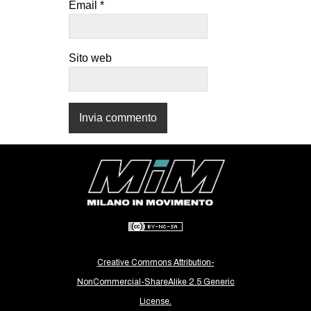
Email
*
CULTURE
ARTE
Sito web
CINEMA
MANIFESTI
MUSICA
RECENSIONI
INTERNAZIONALE
AFRICA
AMERICHE
ESTREMO ORIENTE
EUROPA
Creative Commons Attribution-
MEDIO ORIENTE
NonCommercial-ShareAlike 2.5 Generic
MONDO
License.