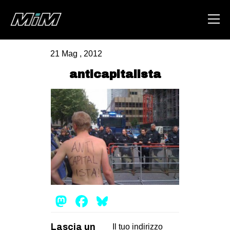
21 Mag , 2012
HOME
anticapitalista
ABOUT
AREA
DEGENERAZIONE
GAZA FREESTYLE
CSOA LAMBRETTA
MSM
Mastodon
Facebook
Bluesky
STUDENTI TSUNAMI
ZAM
Lascia un
Il tuo indirizzo