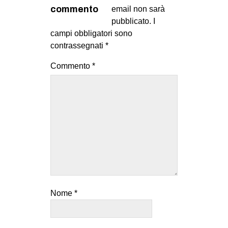
MILANO
commento
email non sarà
pubblicato.
I
MOBILITAZIONI
campi obbligatori sono
SPAZI
contrassegnati
*
SPORT POPOLARE
Commento
*
MOVIMENTI
AMBIENTE
ANTIFASCISMO
DIRITTO ALL’ABITARE
GENERI
MIGRAZIONI
PRECARIATO
Nome
*
REPRESSIONE
STUDENTI