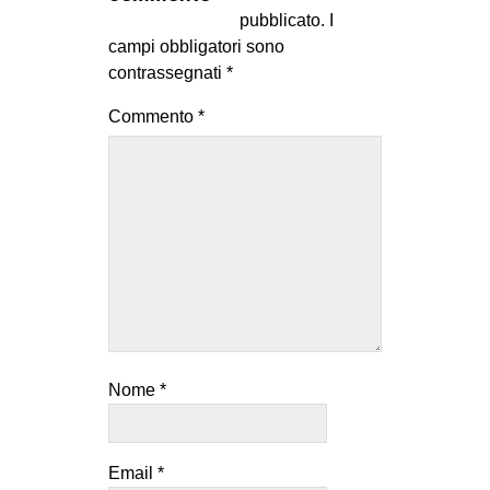
MILANO
pubblicato.
I
campi obbligatori sono
MOBILITAZIONI
contrassegnati
*
SPAZI
Commento
*
SPORT POPOLARE
MOVIMENTI
AMBIENTE
ANTIFASCISMO
DIRITTO ALL’ABITARE
GENERI
MIGRAZIONI
Nome
*
PRECARIATO
REPRESSIONE
STUDENTI
Email
*