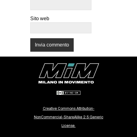
CULTURE
ARTE
Sito web
CINEMA
MANIFESTI
MUSICA
RECENSIONI
INTERNAZIONALE
AFRICA
AMERICHE
ESTREMO ORIENTE
Creative Commons Attribution-
EUROPA
NonCommercial-ShareAlike 2.5 Generic
MEDIO ORIENTE
License.
MONDO