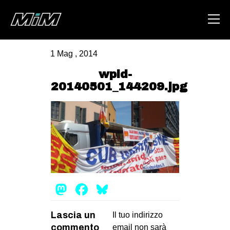
1 Mag , 2014
HOME
wpid-
20140501_144209.jpg
ABOUT
AREA
DEGENERAZIONE
GAZA FREESTYLE
CSOA LAMBRETTA
MSM
Mastodon
Facebook
Bluesky
STUDENTI TSUNAMI
Lascia un
Il tuo indirizzo
ZAM
commento
email non sarà