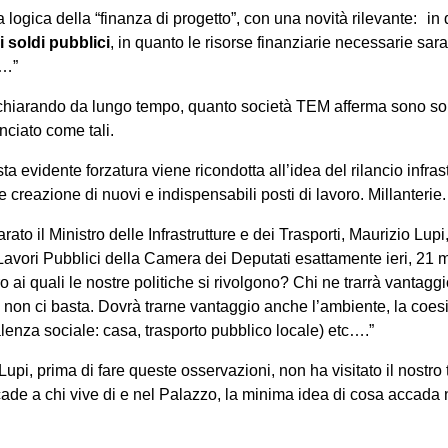
a logica della “finanza di progetto”, con una novità rilevante: i
 soldi pubblici
, in quanto le risorse finanziarie necessarie sar
i…”
hiarando da lungo tempo, quanto società TEM afferma sono so
iato come tali.
a evidente forzatura viene ricondotta all’idea del rilancio infra
 creazione di nuovi e indispensabili posti di lavoro. Millanterie.
iarato il Ministro delle Infrastrutture e dei Trasporti, Maurizio L
 Lavori Pubblici della Camera dei Deputati esattamente ieri, 21
 ai quali le nostre politiche si rivolgono? Chi ne trarrà vantaggi
non ci basta. Dovrà trarne vantaggio anche l’ambiente, la coesi
lenza sociale: casa, trasporto pubblico locale) etc….”
Lupi, prima di fare queste osservazioni, non ha visitato il nostro t
ade a chi vive di e nel Palazzo, la minima idea di cosa accada n