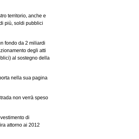
o territorio, anche e
i più, soldi pubblici
 un fondo da 2 miliardi
ezionamento degli atti
bblici) al sostegno della
porta nella sua pagina
strada non verrà speso
nvestimento di
gira attorno ai 2012