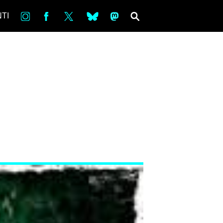
in
Fb
tw
bsky
ms
SEARCH
TI