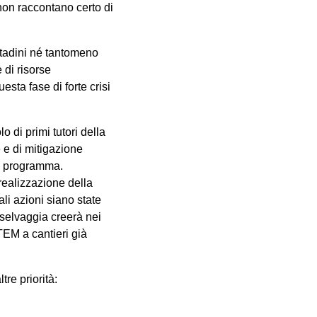
non raccontano certo di
ttadini né tantomeno
 di risorse
sta fase di forte crisi
o di primi tutori della
e e di mitigazione
di programma.
realizzazione della
li azioni siano state
e selvaggia creerà nei
TEM a cantieri già
re priorità: