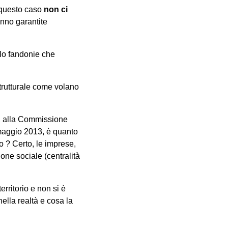
n questo caso
non ci
anno garantite
lo fandonie che
strutturale come volano
upi, alla Commissione
 maggio 2013, è quanto
o ? Certo, le imprese,
one sociale (centralità
erritorio e non si è
ella realtà e cosa la