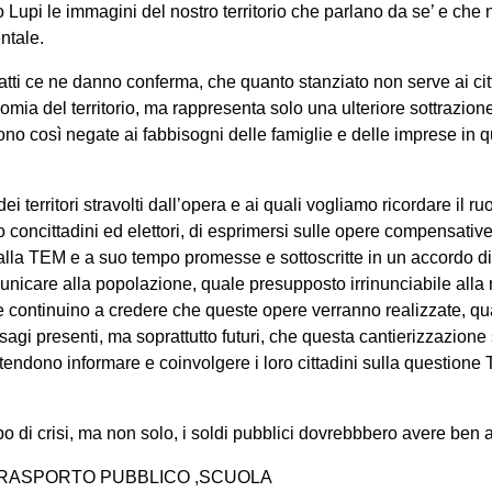
 Lupi le immagini del nostro territorio che parlano da se’ e che 
ntale.
 fatti ce ne danno conferma, che quanto stanziato non serve ai ci
omia del territorio, ma rappresenta solo una ulteriore sottrazione
 così negate ai fabbisogni delle famiglie e delle imprese in que
 territori stravolti dall’opera e ai quali vogliamo ricordare il ruol
o concittadini ed elettori, di esprimersi sulle opere compensativ
lla TEM e a suo tempo promesse e sottoscritte in un accordo 
nicare alla popolazione, quale presupposto irrinunciabile alla 
 continuino a credere che queste opere verranno realizzate, qua
disagi presenti, ma soprattutto futuri, che questa cantierizzazion
tendono informare e coinvolgere i loro cittadini sulla questione 
di crisi, ma non solo, i soldi pubblici dovrebbbero avere ben alt
TRASPORTO PUBBLICO ,SCUOLA