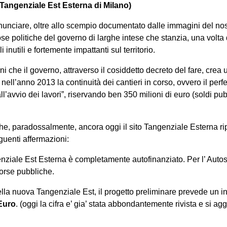
ngenziale Est Esterna di Milano)
unciare, oltre allo scempio documentato dalle immagini del nostr
se politiche del governo di larghe intese che stanzia, una volta d
i inutili e fortemente impattanti sul territorio.
rni che il governo, attraverso il cosiddetto decreto del fare, crea
 nell’anno 2013 la continuità dei cantieri in corso, ovvero il perf
 all’avvio dei lavori”, riservando ben 350 milioni di euro (soldi pu
che, paradossalmente, ancora oggi il sito Tangenziale Esterna ri
guenti affermazioni:
genziale Est Esterna è completamente autofinanziato. Per l’ Auto
orse pubbliche.
ella nuova Tangenziale Est, il progetto preliminare prevede un i
 Euro
. (oggi la cifra e’ gia’ stata abbondantemente rivista e si ag