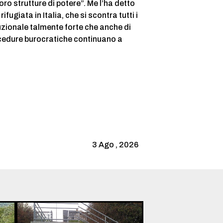
oro strutture di potere”. Me l’ha detto
ugiata in Italia, che si scontra tutti i
uzionale talmente forte che anche di
ocedure burocratiche continuano a
Mastod
Face
Bl
3 Ago , 2026