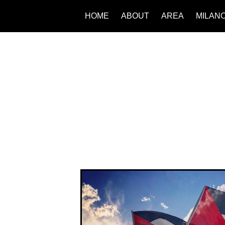
HOME
ABOUT
AREA
MILAN
hé stiamo
le abitano. Da
iale, che si tratti