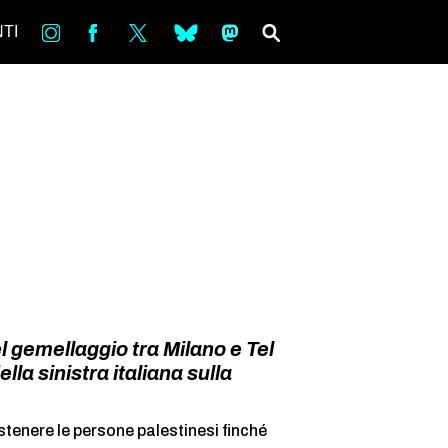
in
Fb
tw
bsky
ms
SEARCH
TI
 gemellaggio tra Milano e Tel
ella sinistra italiana sulla
ostenere le persone palestinesi finché