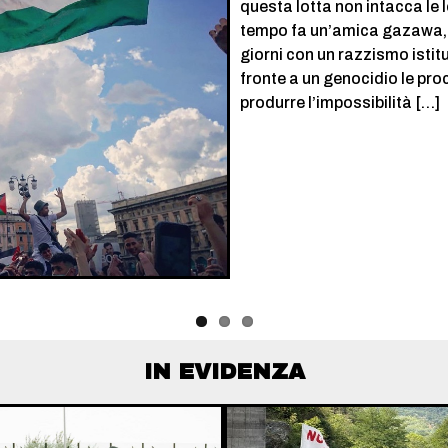
questa lotta non intacca le l
tempo fa un’amica gazawa, rif
giorni con un razzismo istit
fronte a un genocidio le pr
produrre l’impossibilità […]
IN EVIDENZA