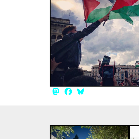
da notturna o dei
ssa: punire,
 sposta sull’imputato
]
Mastodon
Facebook
Bluesky
28 Lug , 2026