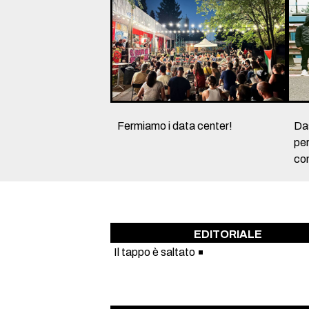
Fermiamo i data center!
Da
per
con
EDITORIALE
Il tappo è saltato