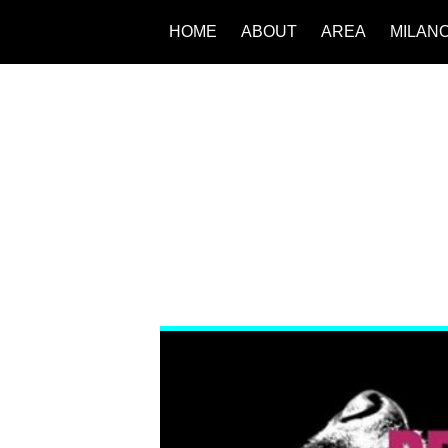
HOME
ABOUT
AREA
MILAN