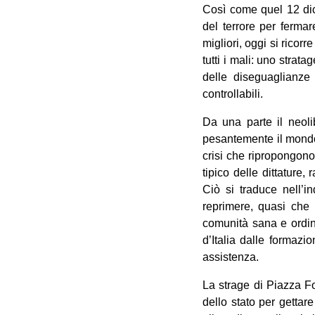
Così come quel 12 dice
del terrore per ferma
migliori, oggi si ricor
tutti i mali: uno strat
delle diseguaglianze 
controllabili.
Da una parte il neoli
pesantemente il mondo 
crisi che ripropongono
tipico delle dittature
Ciò si traduce nell’i
reprimere, quasi che 
comunità sana e ordina
d’Italia dalle formazi
assistenza.
La strage di Piazza Fon
dello stato per gettar