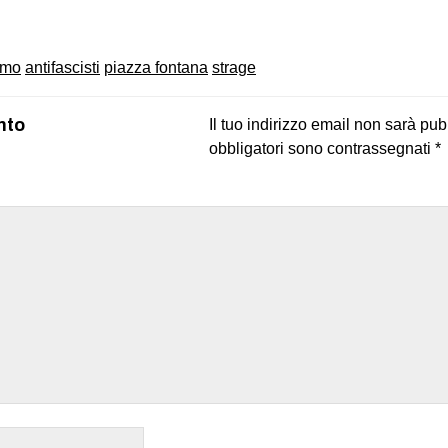
smo
antifascisti
piazza fontana
strage
nto
Il tuo indirizzo email non sarà pub
obbligatori sono contrassegnati
*