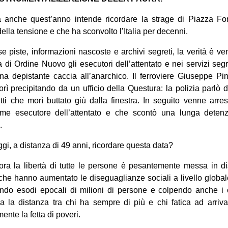
ta anche quest’anno intende ricordare la strage di Piazza F
 della tensione e che ha sconvolto l’Italia per decenni.
se piste, informazioni nascoste e archivi segreti, la verità è ve
di Ordine Nuovo gli esecutori dell’attentato e nei servizi segre
a depistante caccia all’anarchico. Il ferroviere Giuseppe Pine
morì precipitando da un ufficio della Questura: la polizia parlò 
ti che morì buttato giù dalla finestra. In seguito venne arres
ome esecutore dell’attentato e che scontò una lunga deten
.
gi, a distanza di 49 anni, ricordare questa data?
ra la libertà di tutte le persone è pesantemente messa in d
, che hanno aumentato le diseguaglianze sociali a livello globa
ando esodi epocali di milioni di persone e colpendo anche i c
a la distanza tra chi ha sempre di più e chi fatica ad arriva
te la fetta di poveri.