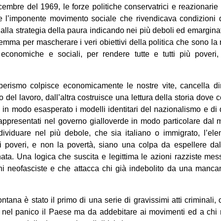
mbre del 1969, le forze politiche conservatrici e reazionarie
re l’imponente movimento sociale che rivendicava condizioni di
re alla strategia della paura indicando nei più deboli ed emarginati
agemma per mascherare i veri obiettivi della politica che sono l
economiche e sociali, per rendere tutte e tutti più poveri, 
berismo colpisce economicamente le nostre vite, cancella dirit
del lavoro, dall’altra costruisce una lettura della storia dove 
 in modo esasperato i modelli identitari del nazionalismo e di q
, rappresentati nel governo gialloverde in modo particolare dal m
ndividuare nel più debole, che sia italiano o immigrato, l’e
i poveri, e non la povertà, siano una colpa da espellere da
ta. Una logica che suscita e legittima le azioni razziste messe
oni neofasciste e che attacca chi già indebolito da una manca
tana è stato il primo di una serie di gravissimi atti criminali,
e nel panico il Paese ma da addebitare ai movimenti ed a chi re