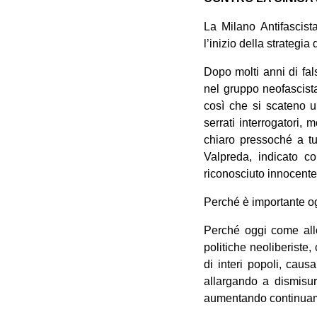
La Milano Antifascis
l’inizio della strategia
Dopo molti anni di fal
nel gruppo neofascista 
così che si scateno un
serrati interrogatori, 
chiaro pressoché a tut
Valpreda, indicato c
riconosciuto innocente
Perché è importante og
Perché oggi come allo
politiche neoliberiste
di interi popoli, caus
allargando a dismisur
aumentando continuamen