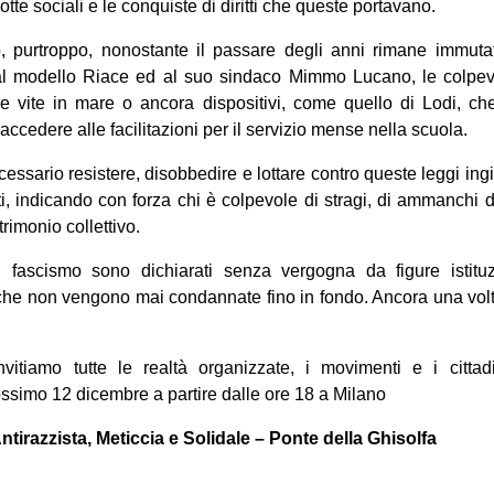
lotte sociali e le conquiste di diritti che queste portavano.
, purtroppo, nonostante il passare degli anni rimane immuta
 al modello Riace ed al suo sindaco Mimmo Lucano, le colpevo
e vite in mare o ancora dispositivi, come quello di Lodi, c
 accedere alle facilitazioni per il servizio mense nella scuola.
essario resistere, disobbedire e lottare contro queste leggi in
 tutti, indicando con forza chi è colpevole di stragi, di ammanchi d
trimonio collettivo.
 fascismo sono dichiarati senza vergogna da figure istituz
he non vengono mai condannate fino in fondo. Ancora una volta
vitiamo tutte le realtà organizzate, i movimenti e i cittad
ssimo 12 dicembre a partire dalle ore 18 a Milano
ntirazzista, Meticcia e Solidale – Ponte della Ghisolfa
on
book
uesky