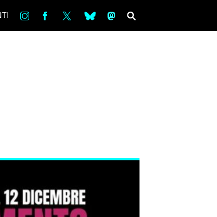
in
Fb
tw
bsky
ms
SEARCH
TI