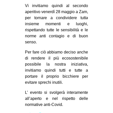
Vi invitiamo quindi al secondo
EVENTI
aperitivo venerdì 28 maggio a Zam,
per tornare a condividere tuttə
in
insieme momenti e luoghi,
Fb
rispettando tutte le sensibilità e le
norme anti contagio e di buon
tw
senso.
bsky
Per fare ciò abbiamo deciso anche
di rendere il più ecosostenibile
ms
possibile la nostra iniziativa,
invitiamo quindi tutti e tutte a
SEARCH
portare il proprio bicchiere per
evitare sprechi inutili.
L’ evento si svolgerà interamente
all’aperto e nel rispetto delle
normative anti-Covid.