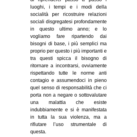
CULTURE
luoghi, i tempi e i modi della
socialità per ricostruire relazioni
ARTE
sociali disgregatesi profondamente
CINEMA
in questo ultimo anno; e lo
vogliamo fare ripartendo dai
MANIFESTI
bisogni di base, i più semplici ma
MUSICA
proprio per questo i più importanti e
RECENSIONI
tra questi spicca il bisogno di
ritornare a incontrarsi, ovviamente
INTERNAZIONALE
rispettando tutte le norme anti
contagio e assumendoci in pieno
AFRICA
quel senso di responsabilità che ci
AMERICHE
porta non a negare o sottovalutare
ESTREMO ORIENTE
una malattia che esiste
indubbiamente e si è manifestata
EUROPA
in tutta la sua violenza, ma a
MEDIO ORIENTE
rifiutare l’uso strumentale di
questa.
MONDO