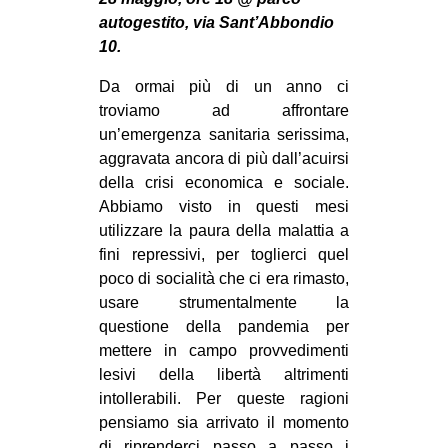
MILANO
autogestito, via Sant’Abbondio
MOBILITAZIONI
10.
SPAZI
Da ormai più di un anno ci
troviamo ad affrontare
SPORT POPOLARE
un’emergenza sanitaria serissima,
MOVIMENTI
aggravata ancora di più dall’acuirsi
della crisi economica e sociale.
AMBIENTE
Abbiamo visto in questi mesi
ANTIFASCISMO
utilizzare la paura della malattia a
fini repressivi, per toglierci quel
DIRITTO ALL’ABITARE
poco di socialità che ci era rimasto,
GENERI
usare strumentalmente la
MIGRAZIONI
questione della pandemia per
mettere in campo provvedimenti
PRECARIATO
lesivi della libertà altrimenti
REPRESSIONE
intollerabili. Per queste ragioni
pensiamo sia arrivato il momento
STUDENTI
di riprenderci passo a passo i