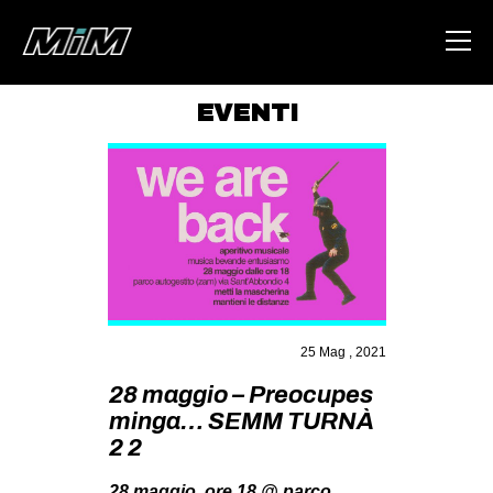
EVENTI
HOME
ABOUT
AREA
DEGENERAZIONE
GAZA FREESTYLE
CSOA LAMBRETTA
25 Mag , 2021
MSM
28 maggio – Preocupes
minga… SEMM TURNÀ
STUDENTI TSUNAMI
2 2
ZAM
28 maggio, ore 18 @ parco