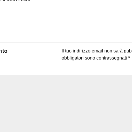
on
book
uesky
nto
Il tuo indirizzo email non sarà pub
obbligatori sono contrassegnati
*