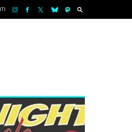
in
Fb
tw
bsky
ms
SEARCH
TI