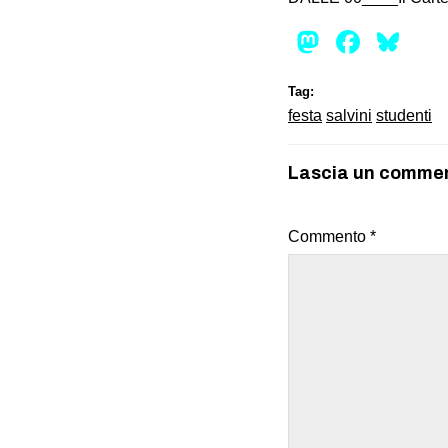
Mastod
Face
Bl
Tag:
festa
salvini
studenti
Lascia un comme
Commento
*