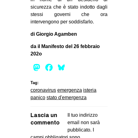
sicurezza che è stato indotto dagli
stessi governi che ora
intervengono per soddisfarlo.
di Giorgio Agamben
da il Manifesto del 26 febbraio
202o
Mastodon
Facebook
Bluesky
Tag:
coronavirus
emergenza
isteria
panico
stato d'emergenza
Lascia un
Il tuo indirizzo
commento
email non sarà
pubblicato.
I
campi obbligatori sono