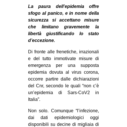
MILANO
La paura dell’epidemia offre
MOBILITAZIONI
sfogo al panico, e in nome della
sicurezza si accettano misure
SPAZI
che limitano gravemente la
SPORT POPOLARE
libertà giustificando lo stato
d’eccezione.
MOVIMENTI
Di fronte alle frenetiche, irrazionali
AMBIENTE
e del tutto immotivate misure di
ANTIFASCISMO
emergenza per una supposta
epidemia dovuta al virus corona,
DIRITTO ALL’ABITARE
occorre partire dalle dichiarazioni
GENERI
del Cnr, secondo le quali “non c’è
MIGRAZIONI
un’epidemia di Sars-CoV2 in
Italia”.
PRECARIATO
Non solo. Comunque “l’infezione,
REPRESSIONE
dai dati epidemiologici oggi
STUDENTI
disponibili su decine di migliaia di