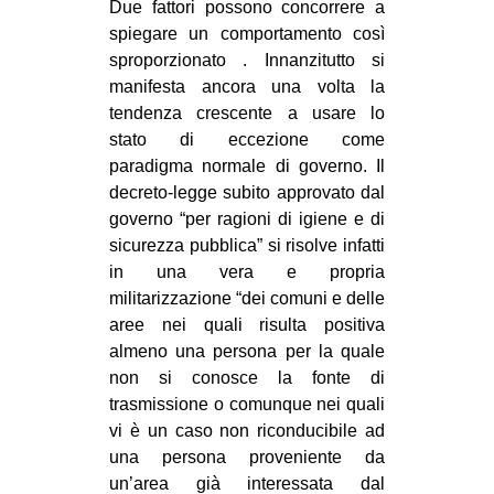
Due fattori possono concorrere a
EVENTI
spiegare un comportamento così
sproporzionato . Innanzitutto si
in
manifesta ancora una volta la
tendenza crescente a usare lo
Fb
stato di eccezione come
paradigma normale di governo. Il
tw
decreto-legge subito approvato dal
governo “per ragioni di igiene e di
bsky
sicurezza pubblica” si risolve infatti
in una vera e propria
ms
militarizzazione “dei comuni e delle
aree nei quali risulta positiva
SEARCH
almeno una persona per la quale
non si conosce la fonte di
trasmissione o comunque nei quali
vi è un caso non riconducibile ad
una persona proveniente da
un’area già interessata dal