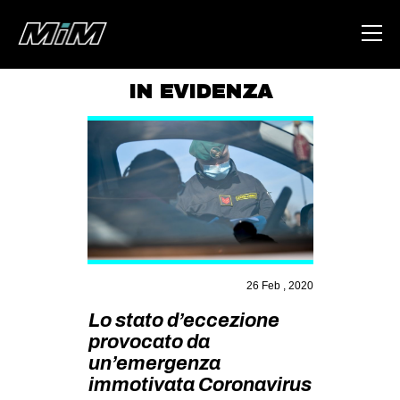
IN EVIDENZA
HOME
ABOUT
AREA
DEGENERAZIONE
GAZA FREESTYLE
CSOA LAMBRETTA
26 Feb , 2020
MSM
Lo stato d’eccezione
provocato da
STUDENTI TSUNAMI
un’emergenza
ZAM
immotivata Coronavirus