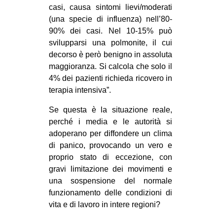
casi, causa sintomi lievi/moderati
CULTURE
(una specie di influenza) nell’80-
ARTE
90% dei casi. Nel 10-15% può
svilupparsi una polmonite, il cui
CINEMA
decorso è però benigno in assoluta
MANIFESTI
maggioranza. Si calcola che solo il
MUSICA
4% dei pazienti richieda ricovero in
terapia intensiva”.
RECENSIONI
Se questa è la situazione reale,
INTERNAZIONALE
perché i media e le autorità si
AFRICA
adoperano per diffondere un clima
di panico, provocando un vero e
AMERICHE
proprio stato di eccezione, con
ESTREMO ORIENTE
gravi limitazione dei movimenti e
una sospensione del normale
EUROPA
funzionamento delle condizioni di
MEDIO ORIENTE
vita e di lavoro in intere regioni?
MONDO