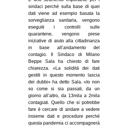
CULTURE
sindaci perché sulla base di quei
dati viene ad esempio basata la
ARTE
sorveglianza sanitaria, vengono
CINEMA
eseguiti i controlli sulle
quarantene, vengono prese
MANIFESTI
iniziative di aiuto alla cittadinanza
MUSICA
in base all’andamento del
RECENSIONI
contagio. Il Sindaco di Milano
Beppe Sala ha chiesto di fare
INTERNAZIONALE
chiarezza. «La solidità dei dati
gestiti in questo momento lascia
AFRICA
dei dubbi» ha detto Sala. «Io non
AMERICHE
so come si sia passati, da un
ESTREMO ORIENTE
giorno all’altro, da 13mila a 2mila
contagiati. Quello che si potrebbe
EUROPA
fare è cercare di andare a vedere
MEDIO ORIENTE
insieme dati e procedure perché
questa pandemia ci accompagnerà
MONDO