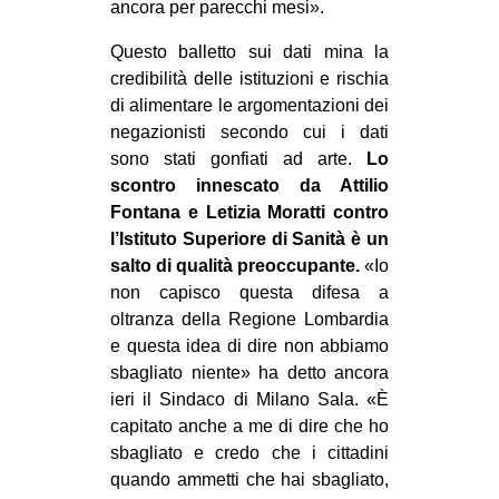
ancora per parecchi mesi».
EVENTI
Questo balletto sui dati mina la
credibilità delle istituzioni e rischia
in
di alimentare le argomentazioni dei
Fb
negazionisti secondo cui i dati
sono stati gonfiati ad arte.
Lo
tw
scontro innescato da Attilio
Fontana e Letizia Moratti contro
bsky
l’Istituto Superiore di Sanità è un
salto di qualità preoccupante.
«Io
ms
non capisco questa difesa a
oltranza della Regione Lombardia
SEARCH
e questa idea di dire non abbiamo
sbagliato niente» ha detto ancora
ieri il Sindaco di Milano Sala. «È
capitato anche a me di dire che ho
sbagliato e credo che i cittadini
quando ammetti che hai sbagliato,