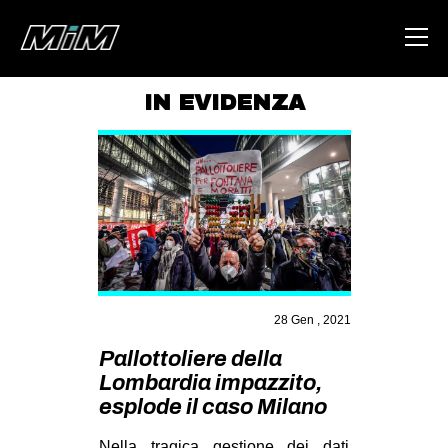
IN EVIDENZA
HOME
ABOUT
AREA
DEGENERAZIONE
GAZA FREESTYLE
CSOA LAMBRETTA
28 Gen , 2021
MSM
Pallottoliere della
Lombardia impazzito,
STUDENTI TSUNAMI
esplode il caso Milano
ZAM
Nella tragica gestione dei dati