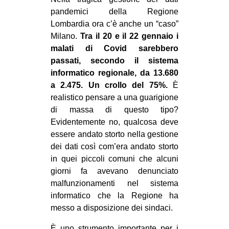
MILANO
pandemici della Regione
MOBILITAZIONI
Lombardia ora c’è anche un “caso”
Milano.
Tra il 20 e il 22 gennaio i
SPAZI
malati di Covid sarebbero
SPORT POPOLARE
passati, secondo il sistema
informatico regionale, da 13.680
MOVIMENTI
a 2.475. Un crollo del 75%.
È
AMBIENTE
realistico pensare a una guarigione
di massa di questo tipo?
ANTIFASCISMO
Evidentemente no, qualcosa deve
DIRITTO ALL’ABITARE
essere andato storto nella gestione
dei dati così com’era andato storto
GENERI
in quei piccoli comuni che alcuni
MIGRAZIONI
giorni fa avevano denunciato
malfunzionamenti nel sistema
PRECARIATO
informatico che la Regione ha
REPRESSIONE
messo a disposizione dei sindaci.
STUDENTI
È uno strumento importante per i