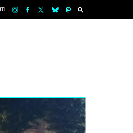
in
Fb
tw
bsky
ms
SEARCH
TI