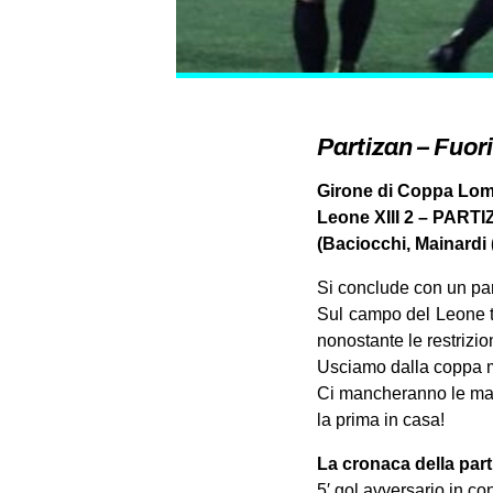
Partizan – Fuori
Girone di Coppa Lom
Leone XIII 2 – PAR
(Baciocchi, Mainardi 
Si conclude con un pa
Sul campo del Leone tr
nonostante le restrizion
Usciamo dalla coppa m
Ci mancheranno le magi
la prima in casa!
La cronaca della part
5′ gol avversario in co