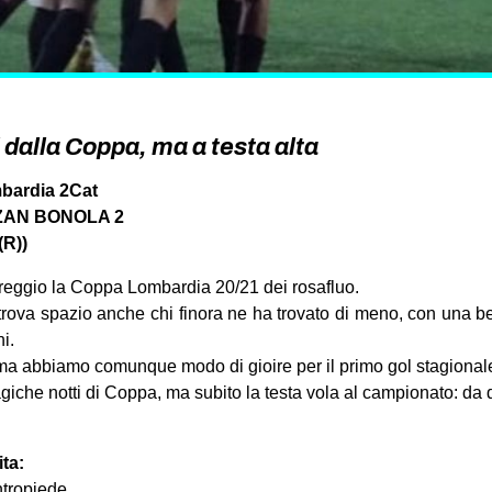
 dalla Coppa, ma a testa alta
bardia 2Cat
TIZAN BONOLA 2
(R))
reggio la Coppa Lombardia 20/21 dei rosafluo.
ova spazio anche chi finora ne ha trovato di meno, con una be
i.
a abbiamo comunque modo di gioire per il primo gol stagionale
che notti di Coppa, ma subito la testa vola al campionato: da 
ita:
ntropiede