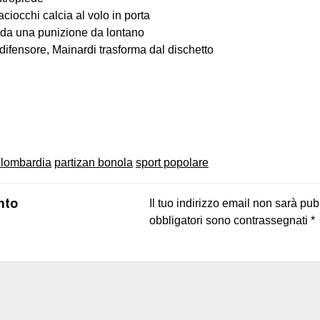
aciocchi calcia al volo in porta
to da una punizione da lontano
 difensore, Mainardi trasforma dal dischetto
on
book
uesky
 lombardia
partizan bonola
sport popolare
nto
Il tuo indirizzo email non sarà pub
obbligatori sono contrassegnati
*