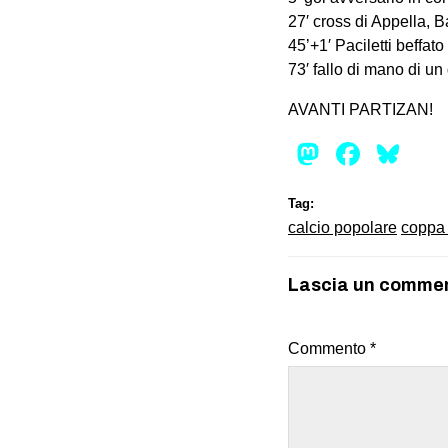
27′ cross di Appella, B
45’+1′ Paciletti beffa
73′ fallo di mano di un
AVANTI PARTIZAN!
Mastod
Face
Bl
Tag:
calcio popolare
coppa
Lascia un comme
Commento
*