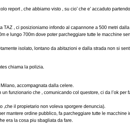
colo report , che abbiamo visto , su cio’ che e’ accaduto partend
 TAZ , ci posizioniamo infondo al capannone a 500 metri dalla s
0m e lungo 700m dove poter parcheggiare tutte le macchine sen
etamente isolato, lontano da abitazioni e dalla strada non si sent
ntes chiama la polizia.
i Milano, accompagnata dalla celere.
un funzionario che , comunicando col questore, ci da l’ok per fa
po ,che il propietario non voleva sporgere denuncia).
per mantere ordine pubblico, fa parcheggiare tutte le macchine 
 era la cosa piu sbagliata da fare.