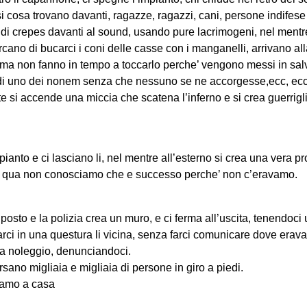
 cosa trovano davanti, ragazze, ragazzi, cani, persone indifese
di crepes davanti al sound, usando pure lacrimogeni, nel mentre
rcano di bucarci i coni delle casse con i manganelli, arrivano al
er ma non fanno in tempo a toccarlo perche’ vengono messi in sa
di uno dei nonem senza che nessuno se ne accorgesse,ecc, ec
te si accende una miccia che scatena l’inferno e si crea guerrigl
ianto e ci lasciano li, nel mentre all’esterno si crea una vera pr
 e qua non conosciamo che e successo perche’ non c’eravamo.
osto e la polizia crea un muro, e ci ferma all’uscita, tenendoci u
arci in una questura li vicina, senza farci comunicare dove erav
e a noleggio, denunciandoci.
ersano migliaia e migliaia di persone in giro a piedi.
iamo a casa