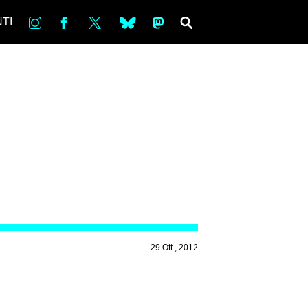
in
Fb
tw
bsky
ms
SEARCH
TI
29 Ott , 2012