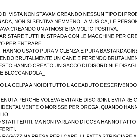
 DI VISTA NON STAVAM CREANDO NESSUN TIPO DI PRO
RADA, NON SI SENTIVA NEMMENO LA MUSICA, LE PERS
STAVA CREANDO UN ATMOSFERA MOLTO POSITIVA.
FAR STARE TUTTI IN STRADA CON LE MACCHINE PER CR
VO PER ENTRARE.
I, HANNO USATO PURA VIOLENZA E PURA BASTARDAGIN
DENDO BRUTALMENTE UN CANE E FERENDO BRUTALME
STO HANNO CREATO UN SACCO DI DISORDINI E DISAGI
TE BLOCCANDOLA_
NO LA COLPA A NOI DI TUTTO L’ACCADUTO DESCRIVENDO
RVENUTA PERCHE VOLEVA EVITARE DISORDINI, EVITARE
CIDENTALMENTE O MORISSE PER DROGA, QUANDO HAN
LIO_
 STATI FERITI, MA NON PARLANO DI COSA HANNO FATT
ERITI.
 RAGAZZINA PRESA PER I CAPELLI, FATTA STRISCIARE A