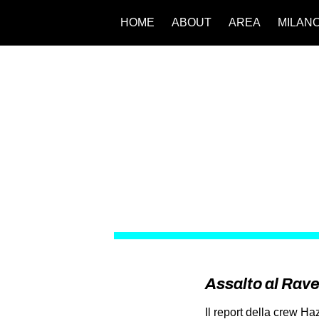
HOME
ABOUT
AREA
MILAN
Assalto al Rave:
Il report della crew H