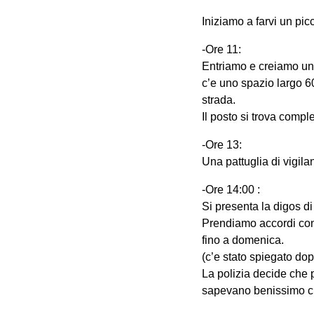
Iniziamo a farvi un pic
-Ore 11:
Entriamo e creiamo una
c’e uno spazio largo 6
strada.
Il posto si trova compl
-Ore 13:
Una pattuglia di vigila
-Ore 14:00 :
Si presenta la digos d
Prendiamo accordi con 
fino a domenica.
(c’e stato spiegato do
La polizia decide che 
sapevano benissimo che