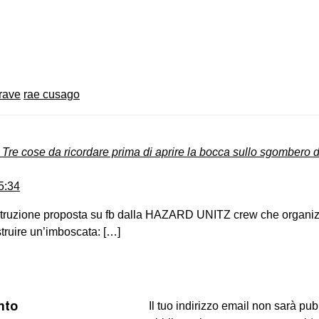
on
book
uesky
 rave
rae cusago
re cose da ricordare prima di aprire la bocca sullo sgombero 
5:34
ostruzione proposta su fb dalla HAZARD UNITZ crew che organizz
truire un’imboscata: […]
nto
Il tuo indirizzo email non sarà pub