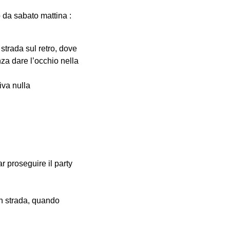
o da sabato mattina :
trada sul retro, dove
za dare l’occhio nella
iva nulla
r proseguire il party
in strada, quando