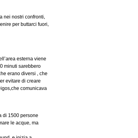
 nei nostri confronti,
nire per buttarci fuori,
ell’area esterna viene
10 minuti sarebbero
he erano diversi , che
er evitare di creare
 Digos,che comunicava
a di 1500 persone
almare le acque, ma
ound, e inizia a