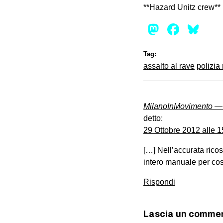
**Hazard Unitz crew**
Mastod
Face
Bl
Tag:
assalto al rave
polizia
MilanoInMovimento — T
detto:
29 Ottobre 2012 alle 1
[…] Nell’accurata ric
intero manuale per cos
Rispondi
Lascia un comme