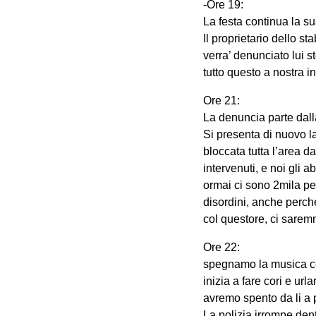
-Ore 19:
La festa continua la sua
Il proprietario dello s
verra’ denunciato lui s
tutto questo a nostra i
Ore 21:
La denuncia parte dall
Si presenta di nuovo la
bloccata tutta l’area 
intervenuti, e noi gli
ormai ci sono 2mila per
disordini, anche perch
col questore, ci sarem
Ore 22:
spegnamo la musica ce
inizia a fare cori e ur
avremo spento da li a
La polizia irrompe dent