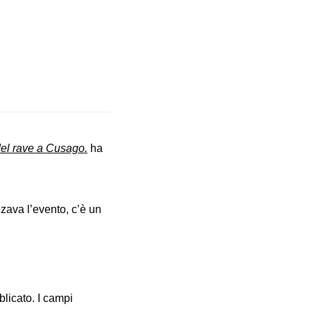
del rave a Cusago.
ha
ava l’evento, c’è un
blicato.
I campi