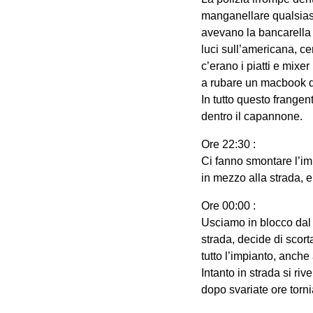
manganellare qualsiasi
avevano la bancarella 
luci sull’americana, ce
c’erano i piatti e mix
a rubare un macbook 
In tutto questo frangen
dentro il capannone.
Ore 22:30 :
Ci fanno smontare l’imp
in mezzo alla strada,
Ore 00:00 :
Usciamo in blocco dal p
strada, decide di scort
tutto l’impianto, anch
Intanto in strada si riv
dopo svariate ore torn