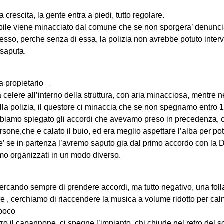
 crescita, la gente entra a piedi, tutto regolare.
tabile viene minacciato dal comune che se non sporgera’ denuncia
tesso, perche senza di essa, la polizia non avrebbe potuto interve
nsaputa.
a propietario _
 celere all’interno della struttura, con aria minacciosa, mentre n
dalla polizia, il questore ci minaccia che se non spegnamo entro 
 abbiamo spiegato gli accordi che avevamo preso in precedenza, c
sone,che e calato il buio, ed era meglio aspettare l’alba per pot
e’ se in partenza l’avremo saputo gia dal primo accordo con la
mo organizzati in un modo diverso.
rcando sempre di prendere accordi, ma tutto negativo, una foll
lare , cerchiamo di riaccendere la musica a volume ridotto per c
 poco_
ro il capannone, ci spegne l’impianto, chi chiude nel retro del s