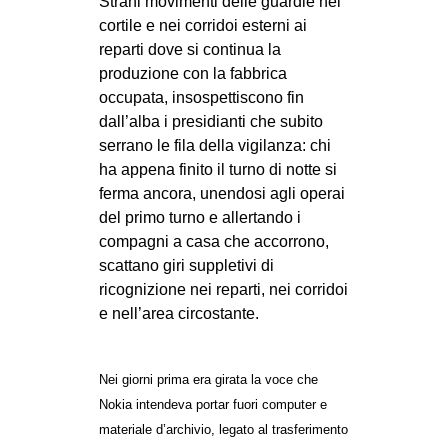
Strani movimenti delle guardie nel
CULTURE
cortile e nei corridoi esterni ai
reparti dove si continua la
ARTE
produzione con la fabbrica
CINEMA
occupata, insospettiscono fin
dall’alba i presidianti che subito
MANIFESTI
serrano le fila della vigilanza: chi
MUSICA
ha appena finito il turno di notte si
RECENSIONI
ferma ancora, unendosi agli operai
del primo turno e allertando i
INTERNAZIONALE
compagni a casa che accorrono,
scattano giri suppletivi di
AFRICA
ricognizione nei reparti, nei corridoi
AMERICHE
e nell’area circostante.
ESTREMO ORIENTE
EUROPA
Nei giorni prima era girata la voce che
MEDIO ORIENTE
Nokia intendeva portar fuori computer e
materiale d’archivio, legato al trasferimento
MONDO