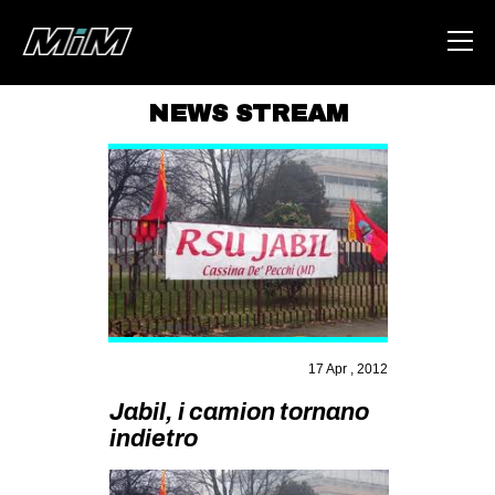
NEWS STREAM
HOME
ABOUT
AREA
DEGENERAZIONE
GAZA FREESTYLE
CSOA LAMBRETTA
17 Apr , 2012
MSM
Jabil, i camion tornano
STUDENTI TSUNAMI
indietro
ZAM