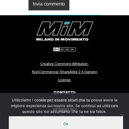
Creative Commons Attribution-
NonCommercial-ShareAlike 2.5 Generic
License.
CONTATTI:
Utilizziamo i cookie per essere sicuri che tu possa avere la
milanoinmovimento@gmail.com
migliore esperienza sul nostro sito. Se continui ad utilizzare
SEGUICI SU:
questo sito noi assumiamo che tu ne sia felice.
Ok