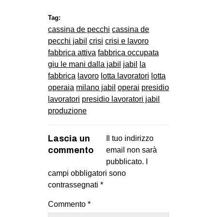
Tag:
cassina de pecchi
cassina de
pecchi jabil
crisi
crisi e lavoro
fabbrica attiva
fabbrica occupata
giu le mani dalla jabil
jabil
la
fabbrica
lavoro
lotta lavoratori
lotta
operaia
milano jabil
operai
presidio
lavoratori
presidio lavoratori jabil
produzione
Lascia un
Il tuo indirizzo
commento
email non sarà
pubblicato.
I
campi obbligatori sono
contrassegnati
*
Commento
*