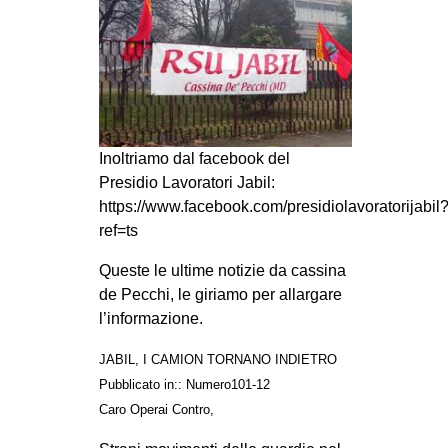
MILANO
MOBILITAZIONI
SPAZI
SPORT POPOLARE
MOVIMENTI
Inoltriamo dal facebook del
Presidio Lavoratori Jabil:
AMBIENTE
https://www.facebook.com/presidiolavoratorijabil
ANTIFASCISMO
ref=ts
DIRITTO ALL’ABITARE
Queste le ultime notizie da cassina
GENERI
de Pecchi, le giriamo per allargare
l’informazione.
MIGRAZIONI
PRECARIATO
JABIL, I CAMION TORNANO INDIETRO
Pubblicato in:: Numero101-12
REPRESSIONE
Caro Operai Contro,
STUDENTI