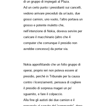
di un gruppo di impiegati al Plaza.
EVENTI
Ad un certo punto i presidianti sui cancelli,
vedono arrivare preceduti da un’auto, due
in
grossi camion, uno vuoto, l’altro portava un
grosso e potente muletto che,
Fb
nell’intenzione di Nokia, doveva servire per
caricare il macchinario (altro che 4
tw
computer che comunque il presidio non
bsky
avrebbe concesso) da portar via.
ms
Nokia approfittando che un folto gruppo di
SEARCH
operai, proprio ieri non poteva essere al
presidio, perchè in Tribunale per la causa
contro i licenziamenti, pensava di cogliere
il presidio di sorpresa magari un po’
sguarnito, e fare il colpaccio.
Alla fine gli autisti dei due camion e il
personale al seguito del “commando”, dopo