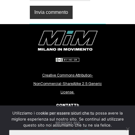
Creative Commons Attribution-
NonCommercial-ShareAlike 2.5 Generic
License.
CONTATTI:
Utilizziamo i cookie per essere sicuri che tu possa avere la
milanoinmovimento@gmail.com
migliore esperienza sul nostro sito. Se continui ad utilizzare
SEGUICI SU:
questo sito noi assumiamo che tu ne sia felice.