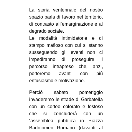
EVENTI
La storia ventennale del nostro
spazio parla di lavoro nel territorio,
in
di contrasto all’emarginazione e al
degrado sociale.
Fb
Le modalità intimidatorie e di
stampo mafioso con cui si stanno
tw
susseguendo gli eventi non ci
impediranno di proseguire il
bsky
percorso intrapreso che, anzi,
porteremo avanti con più
ms
entusiasmo e motivazione.
SEARCH
Perciò sabato pomeriggio
invaderemo le strade di Garbatella
con un corteo colorato e festoso
che si concluderà con un
‘assemblea pubblica in Piazza
Bartolomeo Romano (davanti al