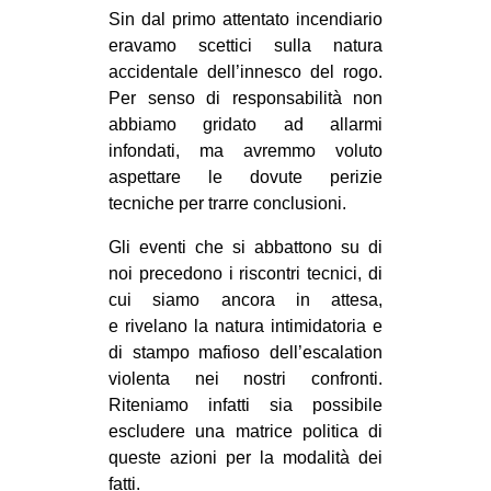
Sin dal primo attentato incendiario
CULTURE
eravamo scettici sulla natura
ARTE
accidentale dell’innesco del rogo.
CINEMA
Per senso di responsabilità non
abbiamo gridato ad allarmi
MANIFESTI
infondati, ma avremmo voluto
MUSICA
aspettare le dovute perizie
tecniche per trarre conclusioni.
RECENSIONI
Gli eventi che si abbattono su di
INTERNAZIONALE
noi precedono i riscontri tecnici, di
AFRICA
cui siamo ancora in attesa,
e rivelano la natura intimidatoria e
AMERICHE
di stampo mafioso dell’escalation
ESTREMO ORIENTE
violenta nei nostri confronti.
EUROPA
Riteniamo infatti sia possibile
escludere una matrice politica di
MEDIO ORIENTE
queste azioni per la modalità dei
MONDO
fatti.