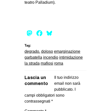
teatro Palladium).
Mastodon
Facebook
Bluesky
Tag:
degrado.
doloso
emarginazione
garbatella
incendio
intimidazione
la strada
mafiosi
roma
Lascia un
Il tuo indirizzo
commento
email non sarà
pubblicato.
I
campi obbligatori sono
contrassegnati
*