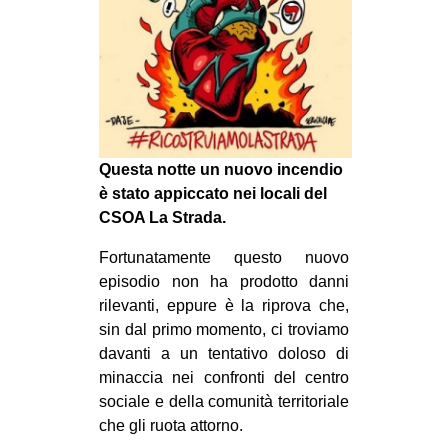
MILANO
MOBILITAZIONI
SPAZI
SPORT POPOLARE
MOVIMENTI
Questa notte un nuovo incendio
AMBIENTE
è stato appiccato nei locali del
CSOA La Strada.
ANTIFASCISMO
DIRITTO ALL’ABITARE
Fortunatamente questo nuovo
episodio non ha prodotto danni
GENERI
rilevanti, eppure è la riprova che,
MIGRAZIONI
sin dal primo momento, ci troviamo
davanti a un tentativo doloso di
PRECARIATO
minaccia nei confronti del centro
REPRESSIONE
sociale e della comunità territoriale
che gli ruota attorno.
STUDENTI