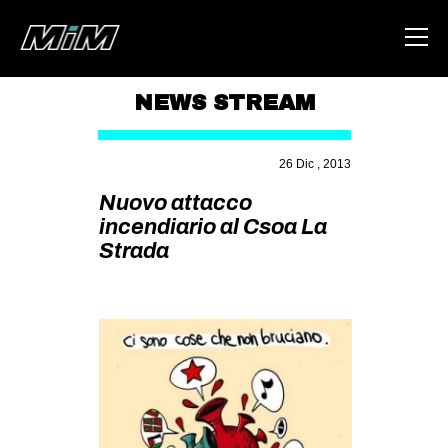
NEWS STREAM
HOME
26 Dic , 2013
ABOUT
Nuovo attacco
AREA
incendiario al Csoa La
Strada
DEGENERAZIONE
GAZA FREESTYLE
CSOA LAMBRETTA
MSM
STUDENTI TSUNAMI
ZAM