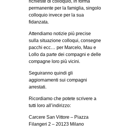
richieste di colloquio, in forma
CULTURE
permanente per la famiglia, singolo
colloquio invece per la sua
ARTE
fidanzata.
CINEMA
Attendiamo notizie più precise
MANIFESTI
sulla situazione colloqui, consegne
MUSICA
pacchi ecc… per Marcelo, Mau e
Lollo da parte dei compagni e delle
RECENSIONI
compagne loro più vicini.
INTERNAZIONALE
Seguiranno quindi gli
AFRICA
aggiornamenti sui compagni
arrestati.
AMERICHE
ESTREMO ORIENTE
Ricordiamo che potete scrivere a
tutti loro all’indirizzo:
EUROPA
MEDIO ORIENTE
Carcere San Vittore – Piazza
Filangeri 2 – 20123 Milano
MONDO