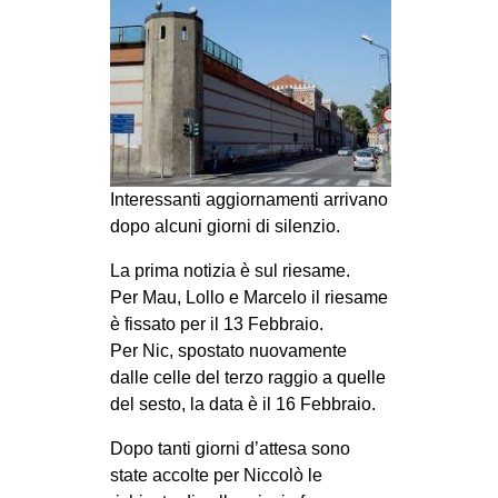
MILANO
MOBILITAZIONI
SPAZI
SPORT POPOLARE
MOVIMENTI
Interessanti aggiornamenti arrivano
AMBIENTE
dopo alcuni giorni di silenzio.
ANTIFASCISMO
La prima notizia è sul riesame.
DIRITTO ALL’ABITARE
Per Mau, Lollo e Marcelo il riesame
è fissato per il 13 Febbraio.
GENERI
Per Nic, spostato nuovamente
MIGRAZIONI
dalle celle del terzo raggio a quelle
PRECARIATO
del sesto, la data è il 16 Febbraio.
REPRESSIONE
Dopo tanti giorni d’attesa sono
state accolte per Niccolò le
STUDENTI