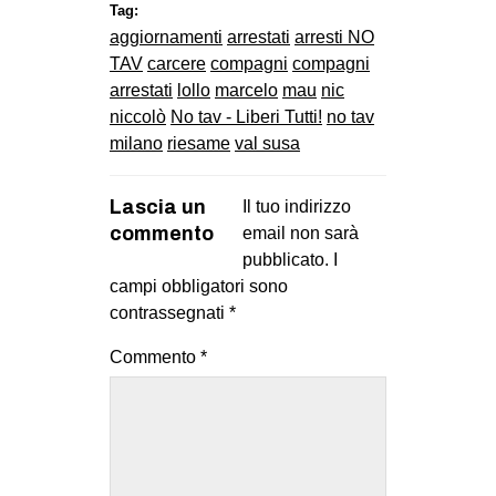
Tag:
aggiornamenti
arrestati
arresti NO
TAV
carcere
compagni
compagni
arrestati
lollo
marcelo
mau
nic
niccolò
No tav - Liberi Tutti!
no tav
milano
riesame
val susa
Lascia un
Il tuo indirizzo
commento
email non sarà
pubblicato.
I
campi obbligatori sono
contrassegnati
*
Commento
*