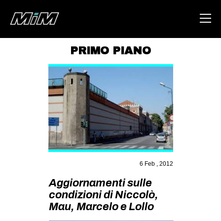
PRIMO PIANO
HOME
ABOUT
AREA
DEGENERAZIONE
GAZA FREESTYLE
CSOA LAMBRETTA
6 Feb , 2012
MSM
Aggiornamenti sulle
STUDENTI TSUNAMI
condizioni di Niccolò,
Mau, Marcelo e Lollo
ZAM