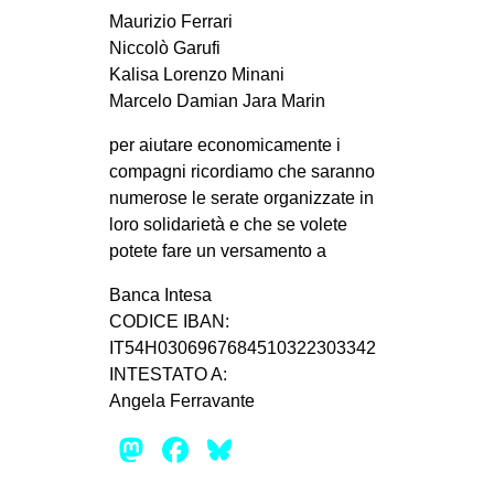
Maurizio Ferrari
EVENTI
Niccolò Garufi
Kalisa Lorenzo Minani
in
Marcelo Damian Jara Marin
Fb
per aiutare economicamente i
compagni ricordiamo che saranno
tw
numerose le serate organizzate in
loro solidarietà e che se volete
bsky
potete fare un versamento a
ms
Banca Intesa
CODICE IBAN:
SEARCH
IT54H0306967684510322303342
INTESTATO A:
Angela Ferravante
Mastodon
Facebook
Bluesky