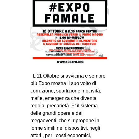
MILANO
MOBILITAZIONI
SPAZI
SPORT POPOLARE
MOVIMENTI
AMBIENTE
ANTIFASCISMO
L’11 Ottobre si avvicina e sempre
DIRITTO ALL’ABITARE
più Expo mostra il suo volto di
GENERI
corruzione, spartizione, nocività,
mafie, emergenza che diventa
MIGRAZIONI
regola, precarietà. E’ il sistema
PRECARIATO
delle grandi opere e dei
megaeventi, che si ripropone in
REPRESSIONE
forme simili nei dispositivi, negli
STUDENTI
attori , per i costi economici,