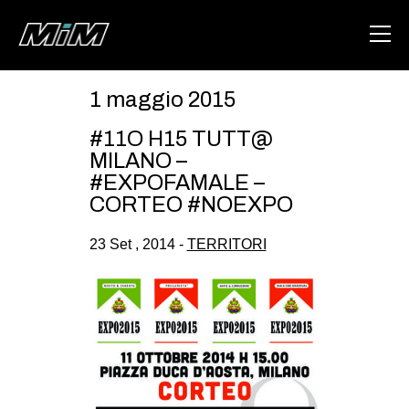
1 maggio 2015
HOME
#11O H15 TUTT@
ABOUT
MILANO –
#EXPOFAMALE –
AREA
CORTEO #NOEXPO
DEGENERAZIONE
23 Set , 2014 -
TERRITORI
GAZA FREESTYLE
CSOA LAMBRETTA
MSM
STUDENTI TSUNAMI
ZAM