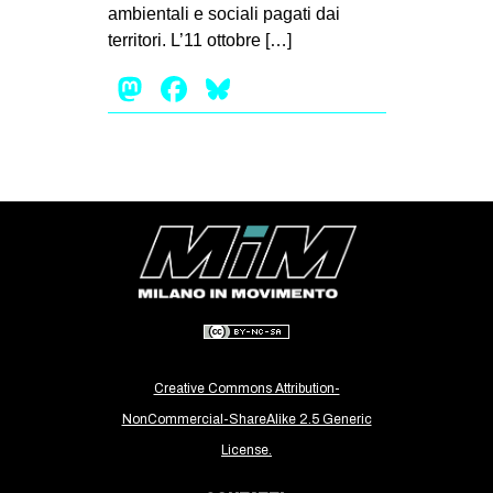
ambientali e sociali pagati dai
CULTURE
territori. L’11 ottobre […]
ARTE
Mastodon
Facebook
Bluesky
CINEMA
MANIFESTI
MUSICA
RECENSIONI
INTERNAZIONALE
AFRICA
AMERICHE
ESTREMO ORIENTE
Creative Commons Attribution-
EUROPA
NonCommercial-ShareAlike 2.5 Generic
MEDIO ORIENTE
License.
MONDO