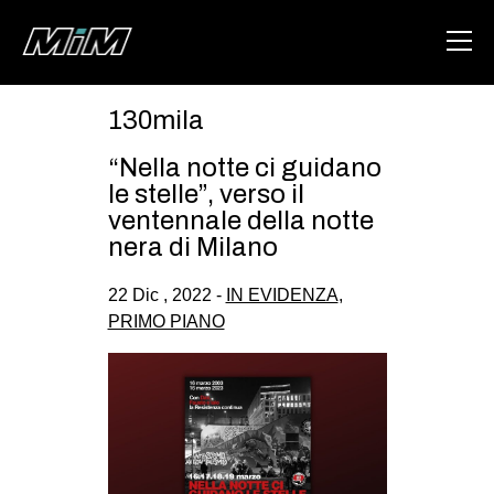
130mila
HOME
“Nella notte ci guidano
ABOUT
le stelle”, verso il
ventennale della notte
AREA
nera di Milano
DEGENERAZIONE
22 Dic , 2022 -
IN EVIDENZA
,
GAZA FREESTYLE
PRIMO PIANO
CSOA LAMBRETTA
MSM
STUDENTI TSUNAMI
ZAM