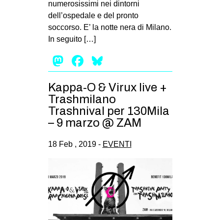
numerosissimi nei dintorni
EVENTI
dell’ospedale e del pronto
soccorso. E’ la notte nera di Milano.
in
In seguito […]
Mastodon
Facebook
Bluesky
Fb
tw
Kappa-O & Virux live +
Trashmilano
bsky
Trashnival per 130Mila
– 9 marzo @ ZAM
ms
18 Feb , 2019 -
EVENTI
SEARCH