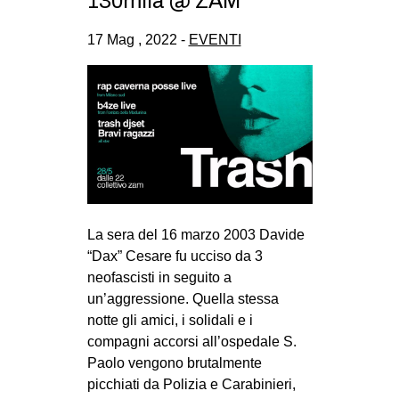
130mila @ ZAM
CULTURE
17 Mag , 2022 -
EVENTI
ARTE
CINEMA
MANIFESTI
MUSICA
RECENSIONI
INTERNAZIONALE
La sera del 16 marzo 2003 Davide
AFRICA
“Dax” Cesare fu ucciso da 3
AMERICHE
neofascisti in seguito a
ESTREMO ORIENTE
un’aggressione. Quella stessa
notte gli amici, i solidali e i
EUROPA
compagni accorsi all’ospedale S.
MEDIO ORIENTE
Paolo vengono brutalmente
picchiati da Polizia e Carabinieri,
MONDO