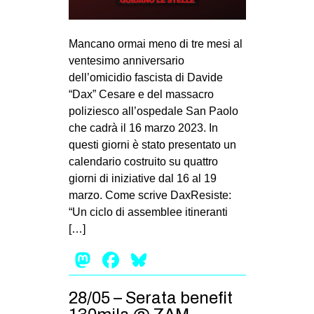
MILANO
MOBILITAZIONI
Mancano ormai meno di tre mesi al
SPAZI
ventesimo anniversario
dell’omicidio fascista di Davide
SPORT POPOLARE
“Dax” Cesare e del massacro
MOVIMENTI
poliziesco all’ospedale San Paolo
che cadrà il 16 marzo 2023. In
AMBIENTE
questi giorni è stato presentato un
ANTIFASCISMO
calendario costruito su quattro
giorni di iniziative dal 16 al 19
DIRITTO ALL’ABITARE
marzo. Come scrive DaxResiste:
GENERI
“Un ciclo di assemblee itineranti
MIGRAZIONI
[…]
PRECARIATO
Mastodon
Facebook
Bluesky
REPRESSIONE
28/05 – Serata benefit
STUDENTI