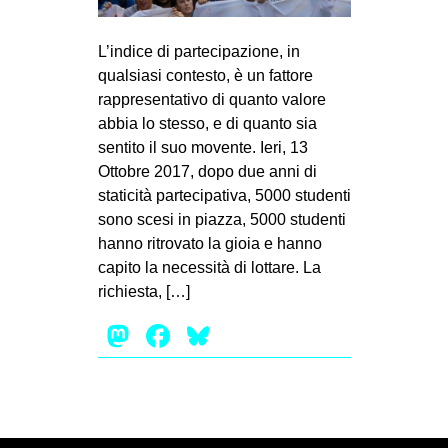
MILANO
MOBILITAZIONI
L’indice di partecipazione, in
qualsiasi contesto, è un fattore
SPAZI
rappresentativo di quanto valore
SPORT POPOLARE
abbia lo stesso, e di quanto sia
sentito il suo movente. Ieri, 13
MOVIMENTI
Ottobre 2017, dopo due anni di
AMBIENTE
staticità partecipativa, 5000 studenti
sono scesi in piazza, 5000 studenti
ANTIFASCISMO
hanno ritrovato la gioia e hanno
DIRITTO ALL’ABITARE
capito la necessità di lottare. La
GENERI
richiesta, […]
MIGRAZIONI
Mastodon
Facebook
Bluesky
PRECARIATO
REPRESSIONE
STUDENTI