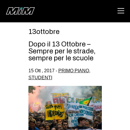
13ottobre
HOME
Dopo il 13 Ottobre –
ABOUT
Sempre per le strade,
sempre per le scuole
AREA
15 Ott , 2017 -
PRIMO PIANO
,
DEGENERAZIONE
STUDENTI
GAZA FREESTYLE
CSOA LAMBRETTA
MSM
STUDENTI TSUNAMI
ZAM