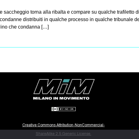
 e saccheggio torna alla ribalta e compare su qualche trafiletto d
condanne distribuiti in qualche processo in qualche tribunale del
llino che condanna […]
Creative Commons Attribution-NonCommercial-
ShareAlike 2.5 Generic License.