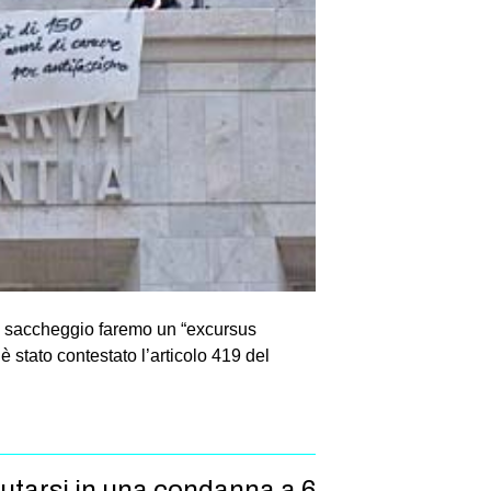
e e saccheggio faremo un “excursus
 stato contestato l’articolo 419 del
utarsi in una condanna a 6