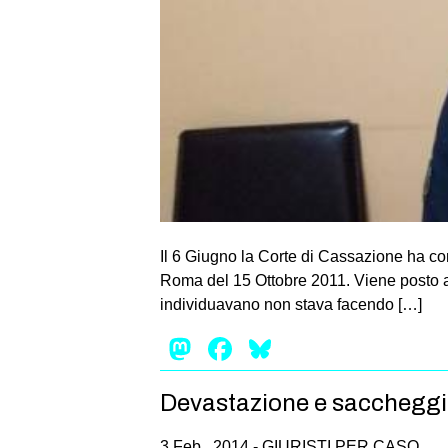
Il 6 Giugno la Corte di Cassazione ha co
Roma del 15 Ottobre 2011. Viene posto agli
individuavano non stava facendo […]
Mastodon
Facebook
Bluesky
Devastazione e saccheggio,
3 Feb , 2014 -
GIURISTI PER CASO