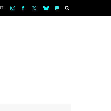
in
Fb
tw
bsky
ms
SEARCH
TI