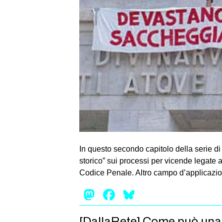
In questo secondo capitolo della serie d
storico” sui processi per vicende legate 
Codice Penale. Altro campo d’applicazione 
Mastodon
Facebook
Bluesky
[DallaRete] Come può una 