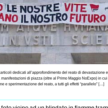
i articoli dedicati all’approfondimento del reato di devastazion
a manifestazioni di piazza (oltre al Primo Maggio NoExpo) in cui è
e sperimentazione del reato, a tutti gli effetti “parallelo” […]
foto vicino ad un blindato in fiamme tram