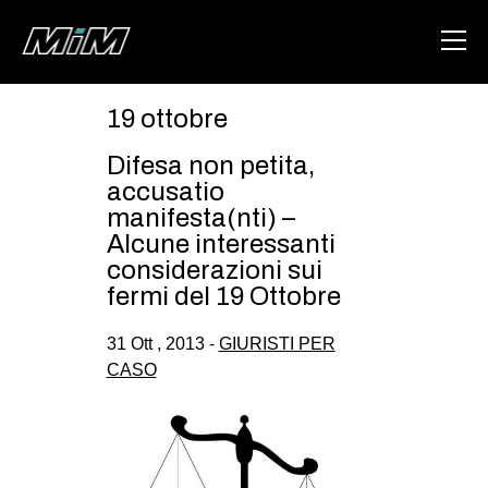
19 ottobre
HOME
Difesa non petita,
ABOUT
accusatio
manifesta(nti) –
AREA
Alcune interessanti
considerazioni sui
DEGENERAZIONE
fermi del 19 Ottobre
GAZA FREESTYLE
31 Ott , 2013 -
GIURISTI PER
CSOA LAMBRETTA
CASO
MSM
STUDENTI TSUNAMI
ZAM