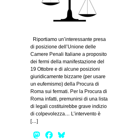
MILANO
MOBILITAZIONI
SPAZI
SPORT POPOLARE
Riportiamo un’interessante presa
di posizione dell’Unione delle
MOVIMENTI
Camere Penali Italiane a proposito
AMBIENTE
dei fermi della manifestazione del
19 Ottobre e di alcune posizioni
ANTIFASCISMO
giuridicamente bizzarre (per usare
DIRITTO ALL’ABITARE
un eufemismo) della Procura di
GENERI
Roma sui fermati. Per la Procura di
Roma infatti, premunirsi di una lista
MIGRAZIONI
di legali costituirebbe grave indizio
PRECARIATO
di colpevolezza… L’intervento è
[…]
REPRESSIONE
Mastodon
Facebook
Bluesky
STUDENTI