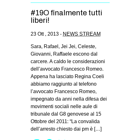
CULTURE
#19O finalmente tutti
ARTE
liberi!
CINEMA
23 Ott , 2013 -
NEWS STREAM
MANIFESTI
Sara, Rafael, Jei Jei, Celeste,
MUSICA
Giovanni, Raffaele escono dal
RECENSIONI
carcere. A caldo le considerazioni
dell’avvocato Francesco Romeo.
INTERNAZIONALE
Appena ha lasciato Regina Coeli
AFRICA
abbiamo raggiunto al telefono
l’avvocato Francesco Romeo,
AMERICHE
impegnato da anni nella difesa dei
ESTREMO ORIENTE
movimenti sociali nelle aule di
tribunale dal G8 genovese al 15
EUROPA
Ottobre del 2011: “La convalida
MEDIO ORIENTE
dell’arresto chiesto dai pm è […]
MONDO