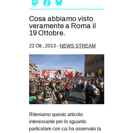
Mastodon
Facebook
Bluesky
EVENTI
Cosa abbiamo visto
in
veramente a Roma il
19 Ottobre.
Fb
22 Ott , 2013 -
NEWS STREAM
tw
bsky
ms
SEARCH
Riteniamo questo articolo
interessante per lo sguardo
particolare con cui ha osservato la