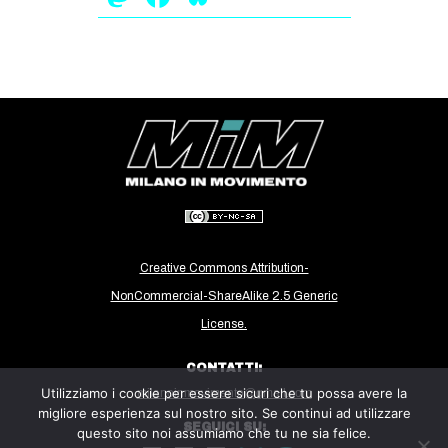
Creative Commons Attribution-
NonCommercial-ShareAlike 2.5 Generic
License.
CONTATTI:
Utilizziamo i cookie per essere sicuri che tu possa avere la
milanoinmovimento@gmail.com
migliore esperienza sul nostro sito. Se continui ad utilizzare
SEGUICI SU:
questo sito noi assumiamo che tu ne sia felice.