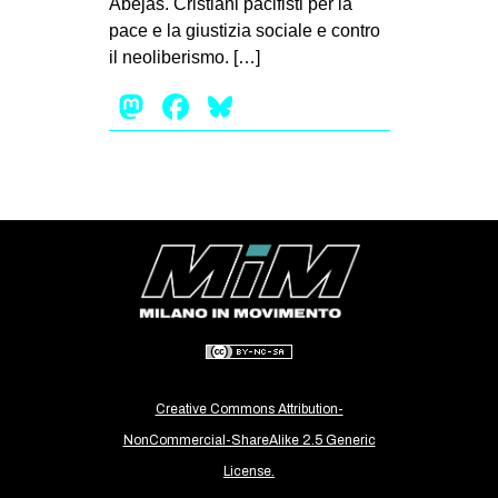
Abejas. Cristiani pacifisti per la
MILANO
pace e la giustizia sociale e contro
MOBILITAZIONI
il neoliberismo. […]
SPAZI
Mastodon
Facebook
Bluesky
SPORT POPOLARE
MOVIMENTI
AMBIENTE
ANTIFASCISMO
DIRITTO ALL’ABITARE
GENERI
MIGRAZIONI
PRECARIATO
Creative Commons Attribution-
REPRESSIONE
NonCommercial-ShareAlike 2.5 Generic
License.
STUDENTI