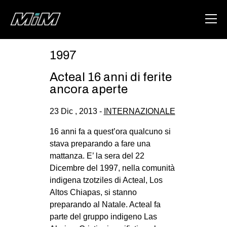
1997
HOME
Acteal 16 anni di ferite
ABOUT
ancora aperte
AREA
23 Dic , 2013 -
INTERNAZIONALE
DEGENERAZIONE
16 anni fa a quest’ora qualcuno si
GAZA FREESTYLE
stava preparando a fare una
mattanza. E’ la sera del 22
CSOA LAMBRETTA
Dicembre del 1997, nella comunità
MSM
indigena tzotziles di Acteal, Los
Altos Chiapas, si stanno
STUDENTI TSUNAMI
preparando al Natale. Acteal fa
ZAM
parte del gruppo indigeno Las