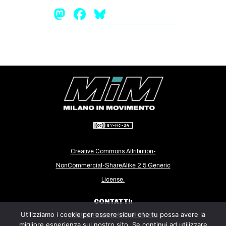
Mastodon
Facebook
Bluesky
EVENTI
in
Fb
tw
bsky
ms
SEARCH
Creative Commons Attribution-
NonCommercial-ShareAlike 2.5 Generic
License.
CONTATTI:
Utilizziamo i cookie per essere sicuri che tu possa avere la
milanoinmovimento@gmail.com
migliore esperienza sul nostro sito. Se continui ad utilizzare