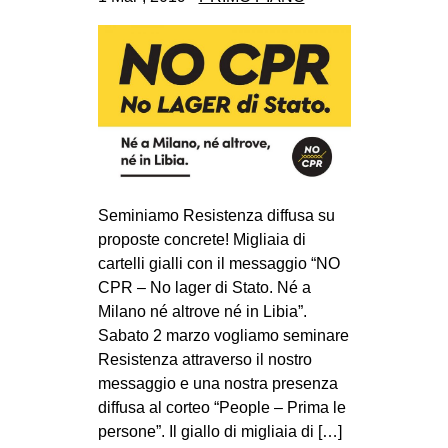
CULTURE
ARTE
CINEMA
MANIFESTI
MUSICA
RECENSIONI
Seminiamo Resistenza diffusa su
INTERNAZIONALE
proposte concrete! Migliaia di
cartelli gialli con il messaggio “NO
AFRICA
CPR – No lager di Stato. Né a
AMERICHE
Milano né altrove né in Libia”.
ESTREMO ORIENTE
Sabato 2 marzo vogliamo seminare
Resistenza attraverso il nostro
EUROPA
messaggio e una nostra presenza
MEDIO ORIENTE
diffusa al corteo “People – Prima le
persone”. Il giallo di migliaia di […]
MONDO