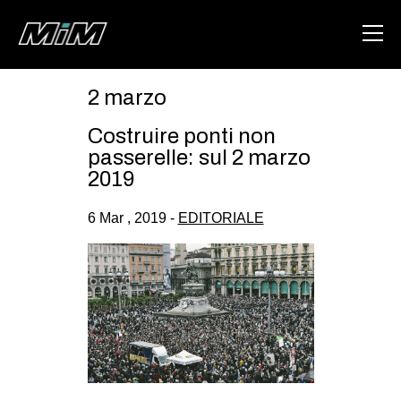
2 marzo
HOME
Costruire ponti non
ABOUT
passerelle: sul 2 marzo
2019
AREA
6 Mar , 2019 -
EDITORIALE
DEGENERAZIONE
GAZA FREESTYLE
CSOA LAMBRETTA
MSM
STUDENTI TSUNAMI
ZAM