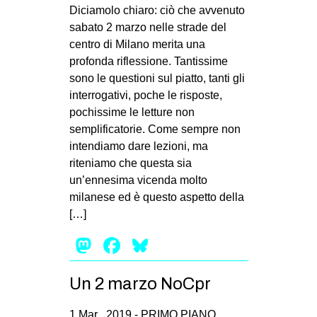
MILANO
Diciamolo chiaro: ciò che avvenuto
sabato 2 marzo nelle strade del
MOBILITAZIONI
centro di Milano merita una
SPAZI
profonda riflessione. Tantissime
sono le questioni sul piatto, tanti gli
SPORT POPOLARE
interrogativi, poche le risposte,
MOVIMENTI
pochissime le letture non
semplificatorie. Come sempre non
AMBIENTE
intendiamo dare lezioni, ma
ANTIFASCISMO
riteniamo che questa sia
un’ennesima vicenda molto
DIRITTO ALL’ABITARE
milanese ed è questo aspetto della
GENERI
[…]
MIGRAZIONI
Mastodon
Facebook
Bluesky
PRECARIATO
REPRESSIONE
Un 2 marzo NoCpr
STUDENTI
1 Mar , 2019 -
PRIMO PIANO