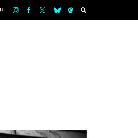
in
Fb
tw
bsky
ms
SEARCH
TI