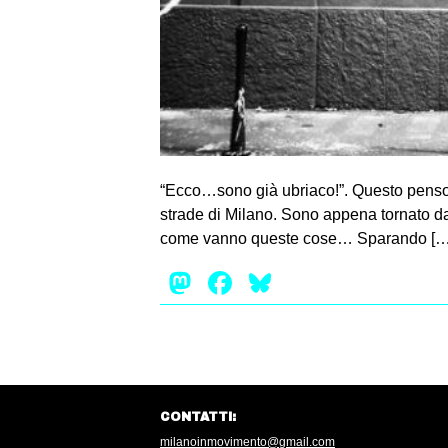
“Ecco…sono già ubriaco!”. Questo penso, 
strade di Milano. Sono appena tornato da
come vanno queste cose… Sparando […
Mastodon
Facebook
Bluesky
CONTATTI:
milanoinmovimento@gmail.com