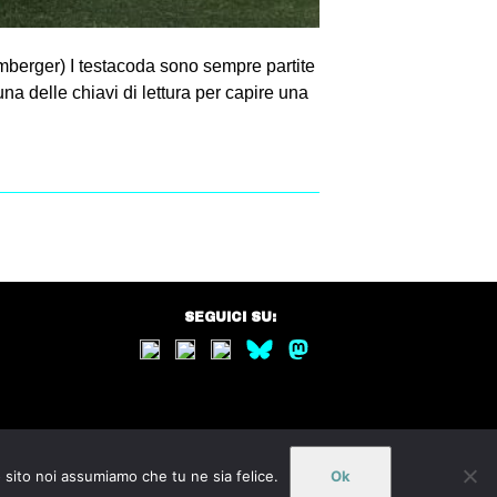
erger) I testacoda sono sempre partite
na delle chiavi di lettura per capire una
SEGUICI SU:
o sito noi assumiamo che tu ne sia felice.
Ok