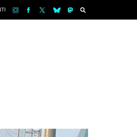
in
Fb
tw
bsky
ms
SEARCH
TI