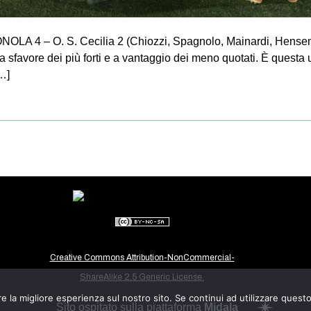
A 4 – O. S. Cecilia 2 (Chiozzi, Spagnolo, Mainardi, Hensemb
a sfavore dei più forti e a vantaggio dei meno quotati. È questa u
[…]
Creative Commons Attribution-NonCommercial-
ShareAlike 2.5 Generic License.
e la migliore esperienza sul nostro sito. Se continui ad utilizzare quest
Sito ospitato sulla piattaforma
Midala