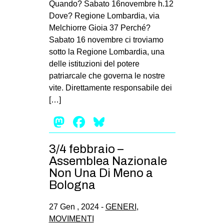
Quando? Sabato 16novembre h.12
EVENTI
Dove? Regione Lombardia, via
Melchiorre Gioia 37 Perché?
in
Sabato 16 novembre ci troviamo
sotto la Regione Lombardia, una
Fb
delle istituzioni del potere
patriarcale che governa le nostre
tw
vite. Direttamente responsabile dei
[…]
bsky
Mastodon
Facebook
Bluesky
ms
3/4 febbraio –
SEARCH
Assemblea Nazionale
Non Una Di Meno a
Bologna
27 Gen , 2024 -
GENERI
,
MOVIMENTI