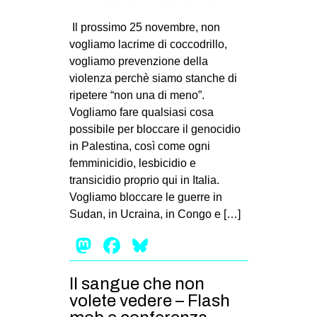
MILANO
Il prossimo 25 novembre, non
MOBILITAZIONI
vogliamo lacrime di coccodrillo,
SPAZI
vogliamo prevenzione della
violenza perchè siamo stanche di
SPORT POPOLARE
ripetere “non una di meno”.
MOVIMENTI
Vogliamo fare qualsiasi cosa
possibile per bloccare il genocidio
AMBIENTE
in Palestina, così come ogni
ANTIFASCISMO
femminicidio, lesbicidio e
transicidio proprio qui in Italia.
DIRITTO ALL’ABITARE
Vogliamo bloccare le guerre in
GENERI
Sudan, in Ucraina, in Congo e […]
MIGRAZIONI
Mastodon
Facebook
Bluesky
PRECARIATO
REPRESSIONE
Il sangue che non
volete vedere – Flash
STUDENTI