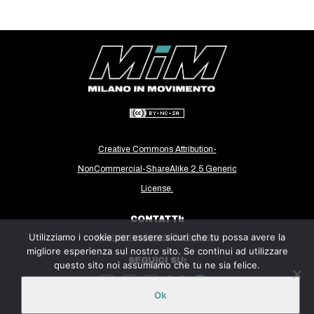
Creative Commons Attribution-
NonCommercial-ShareAlike 2.5 Generic
License.
CONTATTI:
Utilizziamo i cookie per essere sicuri che tu possa avere la
milanoinmovimento@gmail.com
migliore esperienza sul nostro sito. Se continui ad utilizzare
SEGUICI SU:
questo sito noi assumiamo che tu ne sia felice.
Ok
Sito ospitato sulla piattaforma
Midala