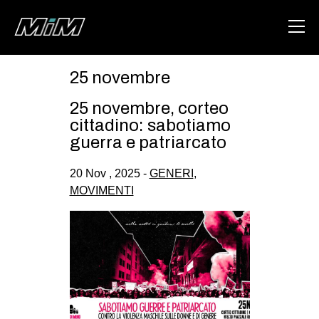
25 novembre
HOME
25 novembre, corteo
ABOUT
cittadino: sabotiamo
guerra e patriarcato
AREA
20 Nov , 2025 -
GENERI
,
DEGENERAZIONE
MOVIMENTI
GAZA FREESTYLE
CSOA LAMBRETTA
MSM
STUDENTI TSUNAMI
ZAM