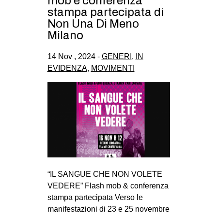
mob e conferenza
CULTURE
stampa partecipata di
Non Una Di Meno
ARTE
Milano
CINEMA
14 Nov , 2024 -
GENERI
,
IN
MANIFESTI
EVIDENZA
,
MOVIMENTI
MUSICA
RECENSIONI
INTERNAZIONALE
AFRICA
AMERICHE
ESTREMO ORIENTE
“IL SANGUE CHE NON VOLETE
EUROPA
VEDERE” Flash mob & conferenza
MEDIO ORIENTE
stampa partecipata Verso le
manifestazioni di 23 e 25 novembre
MONDO