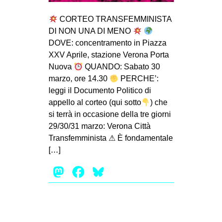
MILANO
CORTEO TRANSFEMMINISTA
MOBILITAZIONI
DI NON UNA DI MENO
SPAZI
DOVE: concentramento in Piazza
XXV Aprile, stazione Verona Porta
SPORT POPOLARE
Nuova
QUANDO: Sabato 30
MOVIMENTI
marzo, ore 14.30
PERCHE’:
leggi il Documento Politico di
AMBIENTE
appello al corteo (qui sotto
) che
ANTIFASCISMO
si terrà in occasione della tre giorni
29/30/31 marzo: Verona Città
DIRITTO ALL’ABITARE
Transfemminista ⚠ È fondamentale
GENERI
[…]
MIGRAZIONI
Mastodon
Facebook
Bluesky
PRECARIATO
REPRESSIONE
STUDENTI