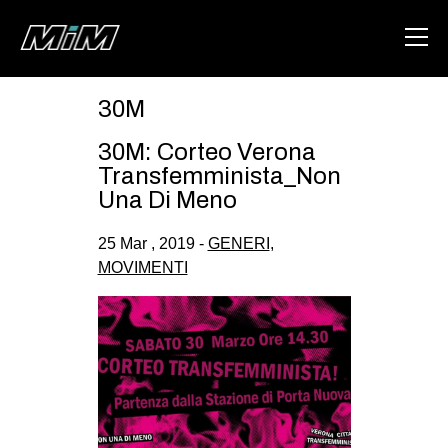
30M
HOME
30M: Corteo Verona
ABOUT
Transfemminista_Non
Una Di Meno
AREA
25 Mar , 2019 -
GENERI
,
DEGENERAZIONE
MOVIMENTI
GAZA FREESTYLE
CSOA LAMBRETTA
MSM
STUDENTI TSUNAMI
ZAM