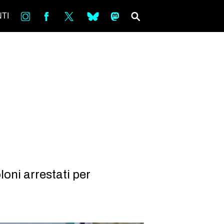
in
Fb
tw
bsky
ms
SEARCH
TI
loni arrestati per