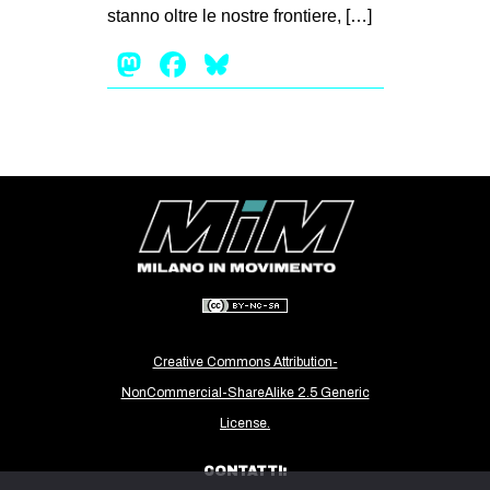
stanno oltre le nostre frontiere, […]
EVENTI
Mastodon
Facebook
Bluesky
in
Fb
tw
bsky
ms
SEARCH
Creative Commons Attribution-
NonCommercial-ShareAlike 2.5 Generic
License.
CONTATTI: