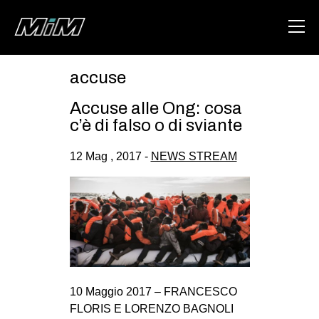
accuse
HOME
Accuse alle Ong: cosa
ABOUT
c’è di falso o di sviante
AREA
12 Mag , 2017 -
NEWS STREAM
DEGENERAZIONE
GAZA FREESTYLE
CSOA LAMBRETTA
MSM
STUDENTI TSUNAMI
10 Maggio 2017 – FRANCESCO
ZAM
FLORIS E LORENZO BAGNOLI