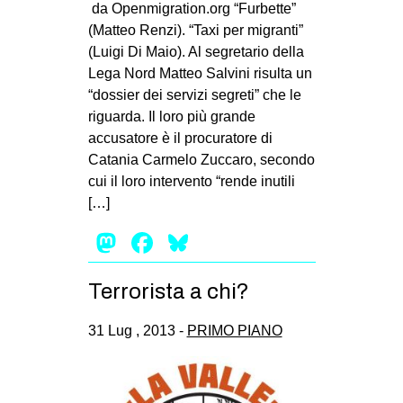
da Openmigration.org “Furbette”
MILANO
(Matteo Renzi). “Taxi per migranti”
MOBILITAZIONI
(Luigi Di Maio). Al segretario della
SPAZI
Lega Nord Matteo Salvini risulta un
“dossier dei servizi segreti” che le
SPORT POPOLARE
riguarda. Il loro più grande
accusatore è il procuratore di
MOVIMENTI
Catania Carmelo Zuccaro, secondo
AMBIENTE
cui il loro intervento “rende inutili
ANTIFASCISMO
[…]
DIRITTO ALL’ABITARE
Mastodon
Facebook
Bluesky
GENERI
Terrorista a chi?
MIGRAZIONI
PRECARIATO
31 Lug , 2013 -
PRIMO PIANO
REPRESSIONE
STUDENTI