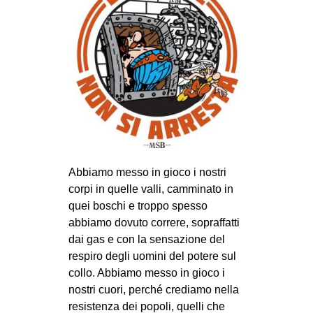
CULTURE
ARTE
CINEMA
MANIFESTI
MUSICA
RECENSIONI
INTERNAZIONALE
Abbiamo messo in gioco i nostri
AFRICA
corpi in quelle valli, camminato in
quei boschi e troppo spesso
AMERICHE
abbiamo dovuto correre, sopraffatti
ESTREMO ORIENTE
dai gas e con la sensazione del
respiro degli uomini del potere sul
EUROPA
collo. Abbiamo messo in gioco i
MEDIO ORIENTE
nostri cuori, perché crediamo nella
MONDO
resistenza dei popoli, quelli che