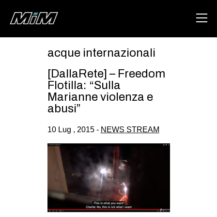
acque internazionali
HOME
[DallaRete] – Freedom
ABOUT
Flotilla: “Sulla
Marianne violenza e
AREA
abusi”
DEGENERAZIONE
10 Lug , 2015 -
NEWS STREAM
GAZA FREESTYLE
CSOA LAMBRETTA
MSM
STUDENTI TSUNAMI
ZAM