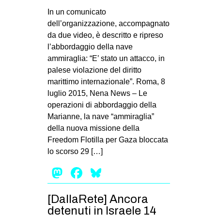
MILANO
In un comunicato
MOBILITAZIONI
dell’organizzazione, accompagnato
da due video, è descritto e ripreso
SPAZI
l’abbordaggio della nave
SPORT POPOLARE
ammiraglia: “E’ stato un attacco, in
palese violazione del diritto
MOVIMENTI
marittimo internazionale”. Roma, 8
AMBIENTE
luglio 2015, Nena News – Le
operazioni di abbordaggio della
ANTIFASCISMO
Marianne, la nave “ammiraglia”
DIRITTO ALL’ABITARE
della nuova missione della
Freedom Flotilla per Gaza bloccata
GENERI
lo scorso 29 […]
MIGRAZIONI
Mastodon
Facebook
Bluesky
PRECARIATO
REPRESSIONE
[DallaRete] Ancora
STUDENTI
detenuti in Israele 14