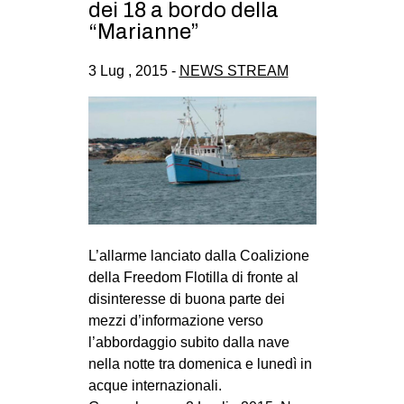
dei 18 a bordo della
CULTURE
“Marianne”
ARTE
3 Lug , 2015 -
NEWS STREAM
CINEMA
MANIFESTI
MUSICA
RECENSIONI
INTERNAZIONALE
AFRICA
L’allarme lanciato dalla Coalizione
AMERICHE
della Freedom Flotilla di fronte al
disinteresse di buona parte dei
ESTREMO ORIENTE
mezzi d’informazione verso
EUROPA
l’abbordaggio subito dalla nave
MEDIO ORIENTE
nella notte tra domenica e lunedì in
acque internazionali.
MONDO