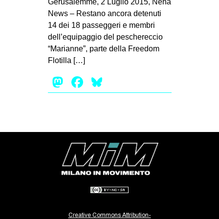
Gerusalemme, 2 Luglio 2015, Nena
EVENTI
News – Restano ancora detenuti
14 dei 18 passeggeri e membri
in
dell’equipaggio del peschereccio
“Marianne”, parte della Freedom
Fb
Flotilla […]
Mastodon
Facebook
Bluesky
tw
bsky
ms
SEARCH
Creative Commons Attribution-