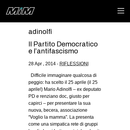
adinolfi
HOME
Il Partito Democratico
ABOUT
e l’antifascismo
AREA
28 Apr , 2014 -
RIFLESSIONI
DEGENERAZIONE
Difficile immaginare qualcosa di
GAZA FREESTYLE
peggio: ha scelto il 25 aprile (il 25
aprile!) Mario Adinolfi – ex deputato
CSOA LAMBRETTA
PD e renziano doc, giusto per
MSM
capirci – per presentare la sua
nuova, becera, associazione
STUDENTI TSUNAMI
“Voglio la mamma”. La presenta
ZAM
come una simpatica rete di gruppi