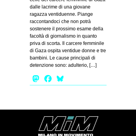
MILANO
dalle lacrime di una giovane
MOBILITAZIONI
ragazza ventiduenne. Piange
raccontandoci che non potrà
SPAZI
sostenere il prossimo esame della
SPORT POPOLARE
facoltà di giornalismo in quanto
priva di scorta. Il carcere femminile
MOVIMENTI
di Gaza ospita ventidue donne e tre
AMBIENTE
bambini. Le cause principali di
detenzione sono: adulterio, […]
ANTIFASCISMO
Mastodon
Facebook
Bluesky
DIRITTO ALL’ABITARE
GENERI
MIGRAZIONI
PRECARIATO
REPRESSIONE
STUDENTI