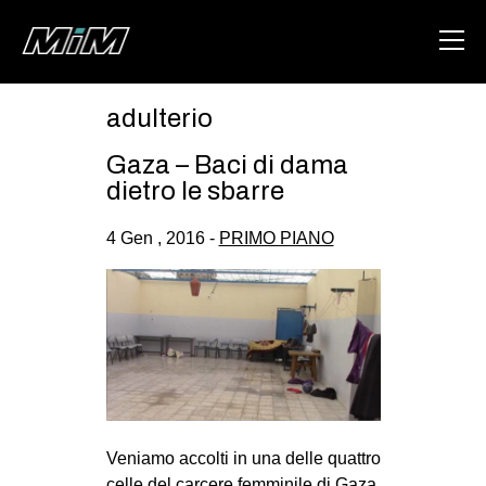
adulterio
HOME
Gaza – Baci di dama
ABOUT
dietro le sbarre
AREA
4 Gen , 2016 -
PRIMO PIANO
DEGENERAZIONE
GAZA FREESTYLE
CSOA LAMBRETTA
MSM
STUDENTI TSUNAMI
ZAM
Veniamo accolti in una delle quattro
celle del carcere femminile di Gaza