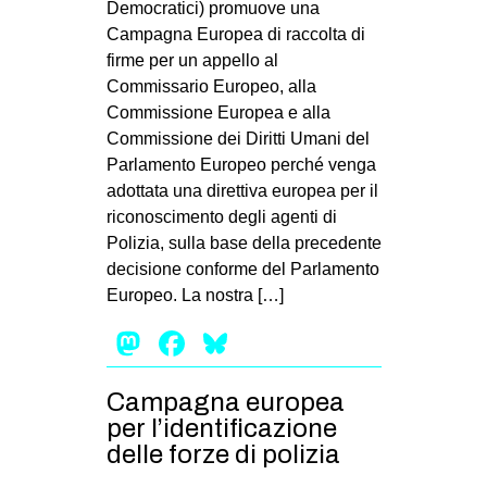
Democratici) promuove una
MILANO
Campagna Europea di raccolta di
MOBILITAZIONI
firme per un appello al
Commissario Europeo, alla
SPAZI
Commissione Europea e alla
SPORT POPOLARE
Commissione dei Diritti Umani del
Parlamento Europeo perché venga
MOVIMENTI
adottata una direttiva europea per il
AMBIENTE
riconoscimento degli agenti di
ANTIFASCISMO
Polizia, sulla base della precedente
decisione conforme del Parlamento
DIRITTO ALL’ABITARE
Europeo. La nostra […]
GENERI
Mastodon
Facebook
Bluesky
MIGRAZIONI
PRECARIATO
Campagna europea
per l’identificazione
REPRESSIONE
delle forze di polizia
STUDENTI