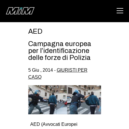
AED
HOME
Campagna europea
ABOUT
per l’identificazione
delle forze di Polizia
AREA
5 Giu , 2014 -
GIURISTI PER
DEGENERAZIONE
CASO
GAZA FREESTYLE
CSOA LAMBRETTA
MSM
STUDENTI TSUNAMI
ZAM
AED (Avvocati Europei