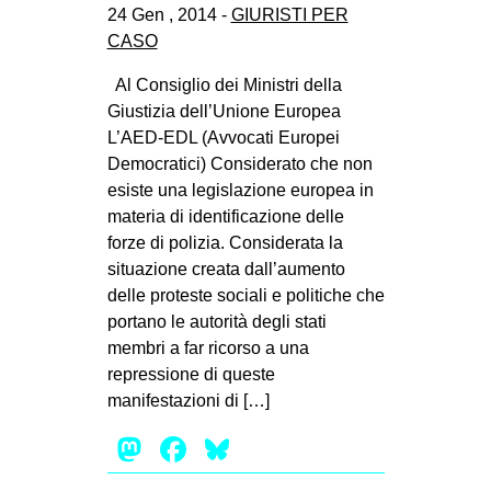
24 Gen , 2014 -
GIURISTI PER
CULTURE
CASO
ARTE
Al Consiglio dei Ministri della
CINEMA
Giustizia dell’Unione Europea
MANIFESTI
L’AED-EDL (Avvocati Europei
Democratici) Considerato che non
MUSICA
esiste una legislazione europea in
RECENSIONI
materia di identificazione delle
forze di polizia. Considerata la
INTERNAZIONALE
situazione creata dall’aumento
AFRICA
delle proteste sociali e politiche che
portano le autorità degli stati
AMERICHE
membri a far ricorso a una
ESTREMO ORIENTE
repressione di queste
manifestazioni di […]
EUROPA
Mastodon
Facebook
Bluesky
MEDIO ORIENTE
MONDO