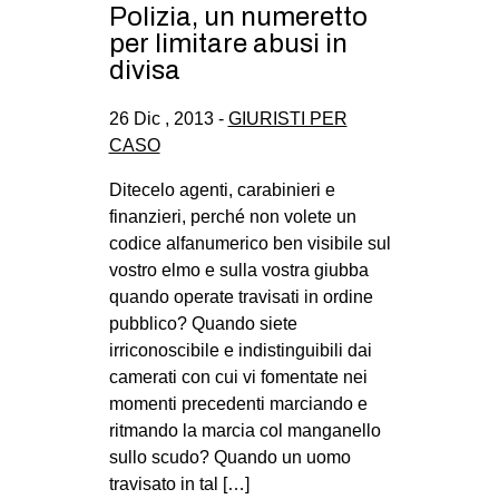
Polizia, un numeretto
EVENTI
per limitare abusi in
divisa
in
26 Dic , 2013 -
GIURISTI PER
Fb
CASO
tw
Ditecelo agenti, carabinieri e
finanzieri, perché non volete un
bsky
codice alfanumerico ben visibile sul
vostro elmo e sulla vostra giubba
ms
quando operate travisati in ordine
pubblico? Quando siete
SEARCH
irriconoscibile e indistinguibili dai
camerati con cui vi fomentate nei
momenti precedenti marciando e
ritmando la marcia col manganello
sullo scudo? Quando un uomo
travisato in tal […]