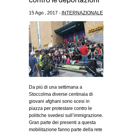
CULTURE
15 Ago , 2017 -
INTERNAZIONALE
ARTE
CINEMA
MANIFESTI
MUSICA
RECENSIONI
INTERNAZIONALE
AFRICA
Da più di una settimana a
AMERICHE
Stoccolma diverse centinaia di
ESTREMO ORIENTE
giovani afghani sono scesi in
EUROPA
piazza per protestare contro le
politiche svedesi sull’immigrazione.
MEDIO ORIENTE
Gran parte dei presenti a questa
MONDO
mobilitazione fanno parte della rete