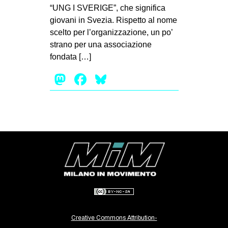
“UNG I SVERIGE”, che significa
EVENTI
giovani in Svezia. Rispetto al nome
scelto per l’organizzazione, un po’
in
strano per una associazione
fondata […]
Fb
Mastodon
Facebook
Bluesky
tw
bsky
ms
SEARCH
Creative Commons Attribution-