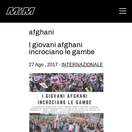
afghani
HOME
I giovani afghani
ABOUT
incrociano le gambe
AREA
27 Ago , 2017 -
INTERNAZIONALE
DEGENERAZIONE
GAZA FREESTYLE
CSOA LAMBRETTA
MSM
STUDENTI TSUNAMI
ZAM