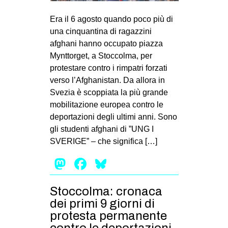
MILANO
Era il 6 agosto quando poco più di
MOBILITAZIONI
una cinquantina di ragazzini
SPAZI
afghani hanno occupato piazza
Mynttorget, a Stoccolma, per
SPORT POPOLARE
protestare contro i rimpatri forzati
MOVIMENTI
verso l’Afghanistan. Da allora in
Svezia è scoppiata la più grande
AMBIENTE
mobilitazione europea contro le
ANTIFASCISMO
deportazioni degli ultimi anni. Sono
gli studenti afghani di ”UNG I
DIRITTO ALL’ABITARE
SVERIGE” – che significa […]
GENERI
Mastodon
Facebook
Bluesky
MIGRAZIONI
PRECARIATO
Stoccolma: cronaca
REPRESSIONE
dei primi 9 giorni di
protesta permanente
STUDENTI
contro le deportazioni