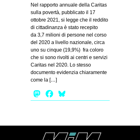
MILANO
Nel rapporto annuale della Caritas
sulla povertà, pubblicato il 17
MOBILITAZIONI
ottobre 2021, si legge che il reddito
SPAZI
di cittadinanza è stato recepito
da 3,7 milioni di persone nel corso
SPORT POPOLARE
del 2020 a livello nazionale, circa
MOVIMENTI
uno su cinque (19,9%) fra coloro
che si sono rivolti ai centri e servizi
AMBIENTE
Caritas nel 2020. Lo stesso
ANTIFASCISMO
documento evidenzia chiaramente
come la […]
DIRITTO ALL’ABITARE
Mastodon
Facebook
Bluesky
GENERI
MIGRAZIONI
PRECARIATO
REPRESSIONE
STUDENTI