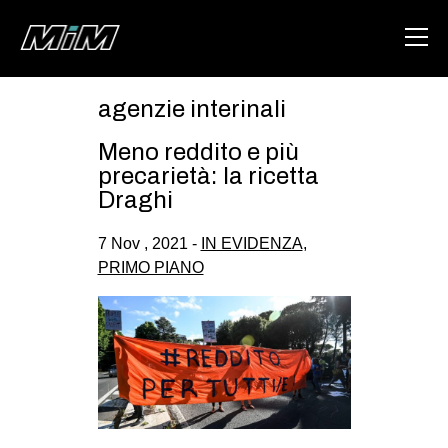
agenzie interinali
HOME
Meno reddito e più
ABOUT
precarietà: la ricetta
Draghi
AREA
7 Nov , 2021 -
IN EVIDENZA
,
DEGENERAZIONE
PRIMO PIANO
GAZA FREESTYLE
CSOA LAMBRETTA
MSM
STUDENTI TSUNAMI
ZAM