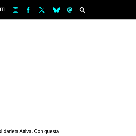
in
Fb
tw
bsky
ms
SEARCH
TI
lidarietà Attiva. Con questa