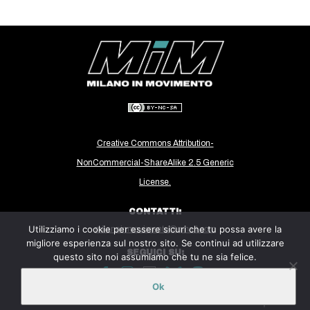
CULTURE
ARTE
CINEMA
MANIFESTI
MUSICA
RECENSIONI
Creative Commons Attribution-
INTERNAZIONALE
NonCommercial-ShareAlike 2.5 Generic
License.
AFRICA
AMERICHE
CONTATTI:
Utilizziamo i cookie per essere sicuri che tu possa avere la
milanoinmovimento@gmail.com
ESTREMO ORIENTE
migliore esperienza sul nostro sito. Se continui ad utilizzare
SEGUICI SU:
EUROPA
questo sito noi assumiamo che tu ne sia felice.
MEDIO ORIENTE
Ok
Sito ospitato sulla piattaforma
Midala
MONDO