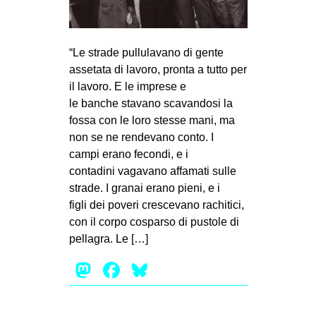
MILANO
MOBILITAZIONI
“Le strade pullulavano di gente
SPAZI
assetata di lavoro, pronta a tutto per
SPORT POPOLARE
il lavoro. E le imprese e
le banche stavano scavandosi la
MOVIMENTI
fossa con le loro stesse mani, ma
AMBIENTE
non se ne rendevano conto. I
campi erano fecondi, e i
ANTIFASCISMO
contadini vagavano affamati sulle
DIRITTO ALL’ABITARE
strade. I granai erano pieni, e i
figli dei poveri crescevano rachitici,
GENERI
con il corpo cosparso di pustole di
MIGRAZIONI
pellagra. Le […]
PRECARIATO
Mastodon
Facebook
Bluesky
REPRESSIONE
STUDENTI