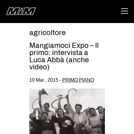
agricoltore
HOME
Mangiamoci Expo – Il
ABOUT
primo: intervista a
Luca Abbà (anche
AREA
video)
DEGENERAZIONE
10 Mar , 2015 -
PRIMO PIANO
GAZA FREESTYLE
CSOA LAMBRETTA
MSM
STUDENTI TSUNAMI
ZAM