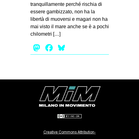
tranquillamente perché rischia di
EVENTI
essere gambizzato, non ha la
libertà di muoversi e magari non ha
in
mai visto il mare anche se è a pochi
chilometri […]
Fb
Mastodon
Facebook
Bluesky
tw
bsky
ms
SEARCH
Creative Commons Attribution-