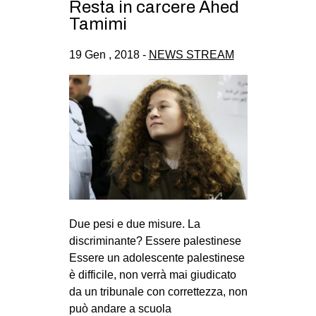
Resta in carcere Ahed
CULTURE
Tamimi
ARTE
19 Gen , 2018 -
NEWS STREAM
CINEMA
MANIFESTI
MUSICA
RECENSIONI
INTERNAZIONALE
AFRICA
AMERICHE
Due pesi e due misure. La
ESTREMO ORIENTE
discriminante? Essere palestinese
Essere un adolescente palestinese
EUROPA
è difficile, non verrà mai giudicato
MEDIO ORIENTE
da un tribunale con correttezza, non
MONDO
può andare a scuola