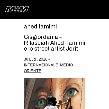
ahed tamimi
HOME
Cisgiordania –
ABOUT
Rilasciati Ahed Tamimi
e lo street artist Jorit
AREA
30 Lug , 2018 -
DEGENERAZIONE
INTERNAZIONALE
,
MEDIO
GAZA FREESTYLE
ORIENTE
CSOA LAMBRETTA
MSM
STUDENTI TSUNAMI
ZAM