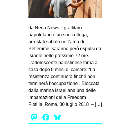
MILANO
MOBILITAZIONI
SPAZI
da Nena News Il graffitaro
SPORT POPOLARE
napoletano e un suo collega,
arrestati sabato nell’area di
MOVIMENTI
Betlemme, saranno però espulsi da
AMBIENTE
Israele nelle prossime 72 ore.
L’adolescente palestinese torna a
ANTIFASCISMO
casa dopo 8 mesi di carcere: “La
DIRITTO ALL’ABITARE
resistenza continuerà finché non
terminerà l’occupazione”. Bloccata
GENERI
dalla marina israeliana una delle
MIGRAZIONI
imbarcazioni della Freedom
PRECARIATO
Flotilla. Roma, 30 luglio 2018 – […]
REPRESSIONE
Mastodon
Facebook
Bluesky
STUDENTI