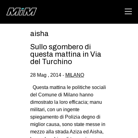
aisha
HOME
Sullo sgombero di
ABOUT
questa mattina in Via
del Turchino
AREA
28 Mag , 2014 -
MILANO
DEGENERAZIONE
GAZA FREESTYLE
Questa mattina le politiche sociali
del Comune di Milano hanno
CSOA LAMBRETTA
dimostrato la loro efficacia; manu
MSM
militari, con un ingente
spiegamento di Polizia degno di
STUDENTI TSUNAMI
miglior causa, sono state messe in
ZAM
mezzo alla strada Aziza ed Aisha,