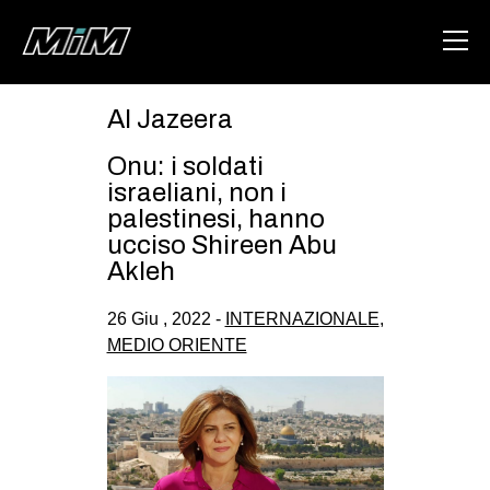
Al Jazeera
HOME
Onu: i soldati
ABOUT
israeliani, non i
palestinesi, hanno
AREA
ucciso Shireen Abu
Akleh
DEGENERAZIONE
GAZA FREESTYLE
26 Giu , 2022 -
INTERNAZIONALE
,
MEDIO ORIENTE
CSOA LAMBRETTA
MSM
STUDENTI TSUNAMI
ZAM