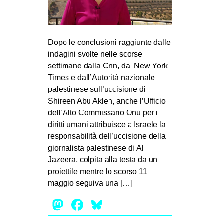
MILANO
MOBILITAZIONI
SPAZI
Dopo le conclusioni raggiunte dalle
indagini svolte nelle scorse
SPORT POPOLARE
settimane dalla Cnn, dal New York
MOVIMENTI
Times e dall’Autorità nazionale
palestinese sull’uccisione di
AMBIENTE
Shireen Abu Akleh, anche l’Ufficio
ANTIFASCISMO
dell’Alto Commissario Onu per i
diritti umani attribuisce a Israele la
DIRITTO ALL’ABITARE
responsabilità dell’uccisione della
GENERI
giornalista palestinese di Al
MIGRAZIONI
Jazeera, colpita alla testa da un
proiettile mentre lo scorso 11
PRECARIATO
maggio seguiva una […]
REPRESSIONE
Mastodon
Facebook
Bluesky
STUDENTI