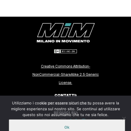
Creative Commons Attribution-
NonCommercial-ShareAlike 2.5 Generic
License.
CONTATTI:
Utilizziamo i cookie per essere sicuri che tu possa avere la
milanoinmovimento@gmail.com
migliore esperienza sul nostro sito. Se continui ad utilizzare
SEGUICI SU:
questo sito noi assumiamo che tu ne sia felice.
Ok