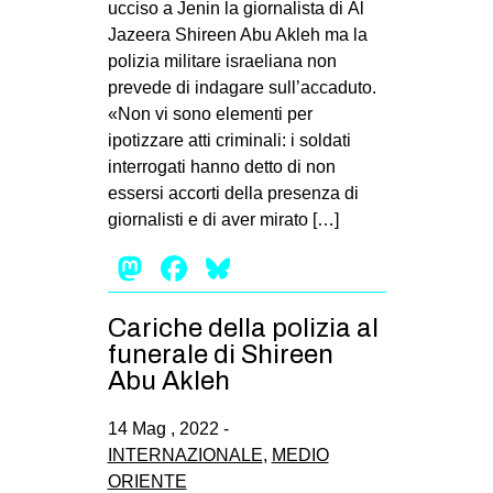
ucciso a Jenin la giornalista di Al
EVENTI
Jazeera Shireen Abu Akleh ma la
polizia militare israeliana non
in
prevede di indagare sull’accaduto.
«Non vi sono elementi per
Fb
ipotizzare atti criminali: i soldati
interrogati hanno detto di non
tw
essersi accorti della presenza di
giornalisti e di aver mirato […]
bsky
Mastodon
Facebook
Bluesky
ms
Cariche della polizia al
SEARCH
funerale di Shireen
Abu Akleh
14 Mag , 2022 -
INTERNAZIONALE
,
MEDIO
ORIENTE