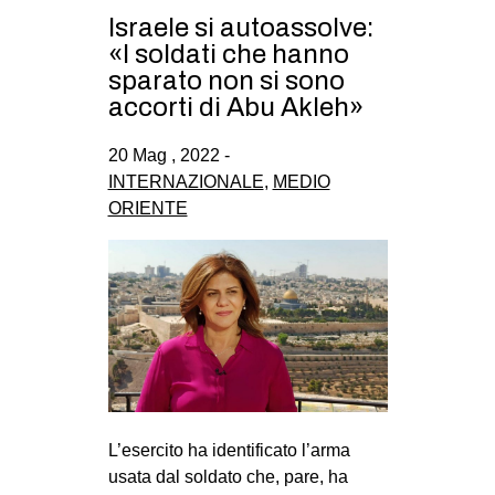
CULTURE
Israele si autoassolve:
«I soldati che hanno
ARTE
sparato non si sono
CINEMA
accorti di Abu Akleh»
MANIFESTI
20 Mag , 2022 -
MUSICA
INTERNAZIONALE
,
MEDIO
ORIENTE
RECENSIONI
INTERNAZIONALE
AFRICA
AMERICHE
ESTREMO ORIENTE
EUROPA
MEDIO ORIENTE
L’esercito ha identificato l’arma
usata dal soldato che, pare, ha
MONDO