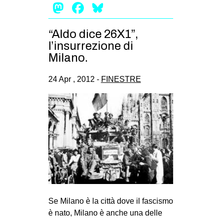
Mastodon
Facebook
Bluesky
CULTURE
ARTE
“Aldo dice 26X1”,
CINEMA
l’insurrezione di
Milano.
MANIFESTI
MUSICA
24 Apr , 2012 -
FINESTRE
RECENSIONI
INTERNAZIONALE
AFRICA
AMERICHE
ESTREMO ORIENTE
EUROPA
MEDIO ORIENTE
Se Milano è la città dove il fascismo
è nato, Milano è anche una delle
MONDO