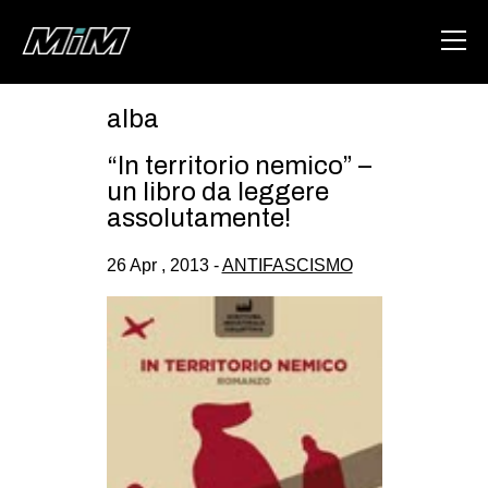
alba
HOME
“In territorio nemico” –
ABOUT
un libro da leggere
assolutamente!
AREA
26 Apr , 2013 -
ANTIFASCISMO
DEGENERAZIONE
GAZA FREESTYLE
CSOA LAMBRETTA
MSM
STUDENTI TSUNAMI
ZAM