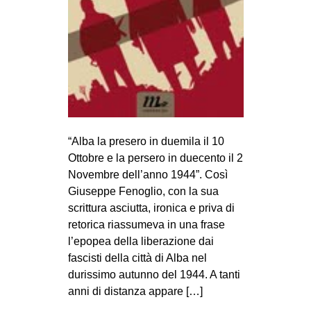
MILANO
MOBILITAZIONI
SPAZI
SPORT POPOLARE
MOVIMENTI
AMBIENTE
“Alba la presero in duemila il 10
ANTIFASCISMO
Ottobre e la persero in duecento il 2
Novembre dell’anno 1944”. Così
DIRITTO ALL’ABITARE
Giuseppe Fenoglio, con la sua
GENERI
scrittura asciutta, ironica e priva di
retorica riassumeva in una frase
MIGRAZIONI
l’epopea della liberazione dai
PRECARIATO
fascisti della città di Alba nel
REPRESSIONE
durissimo autunno del 1944. A tanti
anni di distanza appare […]
STUDENTI