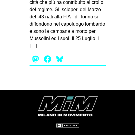
città che più ha contribuito al crollo
EVENTI
del regime. Gli scioperi del Marzo
del ’43 nati alla FIAT di Torino si
in
diffondono nel capoluogo lombardo
e sono la campana a morto per
Fb
Mussolini ed i suoi. Il 25 Luglio il
[…]
tw
Mastodon
Facebook
Bluesky
bsky
ms
SEARCH